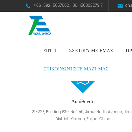
+86-592-5657662,+86-15080327917
cn
ΣΠΊΤΙ
ΣΧΕΤΙΚΆ ΜΕ ΕΜΆΣ
ΠΡ
HST Horizontal Single-Axis Tracker
ΕΠΙΚΟΙΝΩΝΉΣΤΕ ΜΑΖΊ ΜΑΣ
Διεύθυνση
21-22F, Building F30, No.1150, Jimei North Avenue, Jim
District, Xiamen, Fujian, China