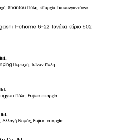
οχή, Shantou Πόλη, επαρχία Γκουανγκντόνγκ
gashi 1-chome 6-22 Τανάκα κτίριο 502
td.
Anping Περιοχή, Ταϊνάν πόλη
td.
Longyan Πόλη, Fujian επαρχία
ltd.
, Αλλαγή Νομός, Fujian επαρχία
 Co., ltd.