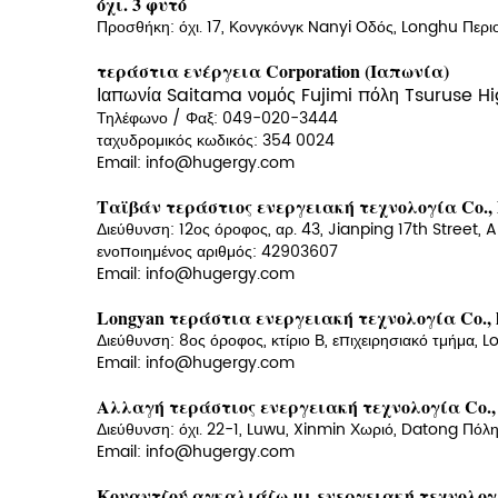
όχι. 3 φυτό
Προσθήκη: όχι. 17, Κονγκόνγκ Nanyi Οδός, Longhu Περι
τεράστια ενέργεια Corporation (Ιαπωνία)
Ιαπωνία Saitama νομός Fujimi πόλη Tsuruse Hi
Τηλέφωνο / Φαξ:
049-020-3444
ταχυδρομικός κωδικός: 354 0024
Email: info@hugergy.com
Ταϊβάν
τεράστιος
ενεργειακή τεχνολογία Co., l
Διεύθυνση: 12ος όροφος, αρ. 43, Jianping 17th Street, 
ενοποιημένος αριθμός: 42903607
Email: info@hugergy.com
Longyan τεράστια ενεργειακή τεχνολογία Co., l
Διεύθυνση: 8ος όροφος, κτίριο Β, επιχειρησιακό τμήμα, 
Email: info@hugergy.com
Αλλαγή
τεράστιος
ενεργειακή τεχνολογία Co., 
Διεύθυνση: όχι. 22-1, Luwu, Xinmin Χωριό, Datong Πόλη
Email: info@hugergy.com
Κουαντζού
αγκαλιάζω
μι
ενεργειακή τεχνολογία