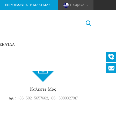
ΕΠΙΚΟΙΝΩΝΉΣΤΕ ΜΑΖΊ ΜΑΣ
Ελληνικά
ΟΣΕΛΊΔΑ
Σπίτι
>
Επικοινωνήστε Μαζί Μας
(Pole And Wire) Solar Racking
Καλέστε Μας
Τηλ :
+86-592-5657662,+86-15080327917