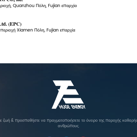
εριοχή, Quanzhou Πόλη, Fujian επαρχία
Ltd. (EPC)
 περιοχή Xiamen Πόλη, Fujian επαρχία
σε ζωή & προσπαθήστε να πραγματοποιήσετε το όνειρο της παροχής καθαρής 
ανθρώπους.