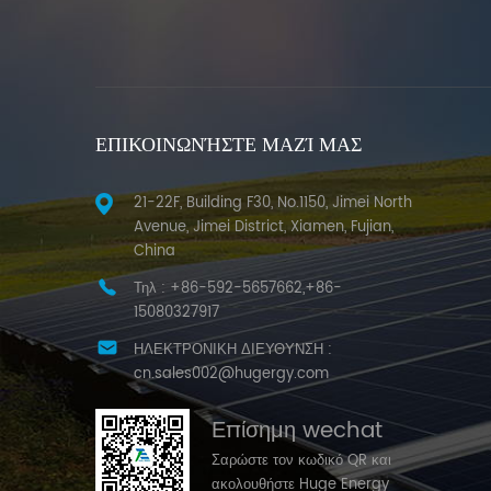
ΕΠΙΚΟΙΝΩΝΉΣΤΕ ΜΑΖΊ ΜΑΣ
21-22F, Building F30, No.1150, Jimei North
Avenue, Jimei District, Xiamen, Fujian,
China
Τηλ :
+86-592-5657662,+86-
15080327917
ΗΛΕΚΤΡΟΝΙΚΗ ΔΙΕΥΘΥΝΣΗ :
cn.sales002@hugergy.com
Επίσημη wechat
Σαρώστε τον κωδικό QR και
ακολουθήστε Huge Energy