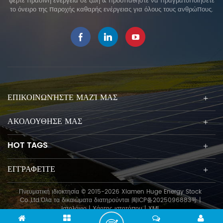
φέρτε πράσινη ενέργεια σε ζωή & προσπαθήστε να πραγματοποιήσετε
πλωτήρα και κύριο πλωτήρα,
το όνειρο της παροχής καθαρής ενέργειας για όλους τους ανθρώπους.
επιτρέπει τη διάταξη διπλής
σειράς στην ίδια ή συμμετρική
όψη και αυξάνει την απόδοση
της ηλιακής ενέργειας
παραγωγής και χωρητικότητας
εγκατάστασης. Επιπλέον,
μπορεί να εγκατασταθεί εύκολα
και εξοικονομεί κόστος.
ΕΠΙΚΟΙΝΩΝΉΣΤΕ ΜΑΖΊ ΜΑΣ
ΑΚΟΛΟΥΘΗΣΕ ΜΑΣ
HOT TAGS
ΕΓΓΡΑΦΕΊΤΕ
Πνευματική ιδιοκτησία © 2015-2026 Xiamen Huge Energy Stock
Co.,Ltd.Όλα τα δικαιώματα διατηρούνται
闽ICP备2025096883号
|
Ιστολόγιο
|
Χάρτης ιστοτόπου
|
XML