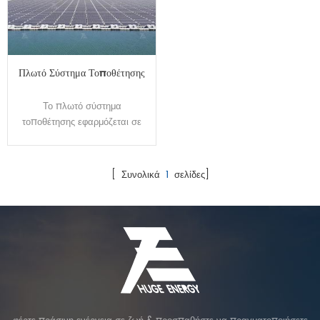
Πλωτό Σύστημα Τοποθέτησης
Το πλωτό σύστημα
τοποθέτησης εφαρμόζεται σε
εγκατάσταση ηλιακού
φωτοβολταϊκού σταθμού σε
νερό. Υιοθετώντας υλικό HDPE,
[ Συνολικά
1
σελίδες]
έχει περάσει το τεστ
απορρόφησης νερού Hunt, το
τεστ αντιγήρανσης, το τεστ κατά
της υπεριώδους ακτινοβολίας
κ.λπ. Επιπλέον, μπορεί να
αντέξει τη δύναμη έλξης που
είναι πολύ μεγαλύτερη από
άλλα προϊόντα. Υιοθετώντας τη
νέα σχεδίαση μονάδων σε