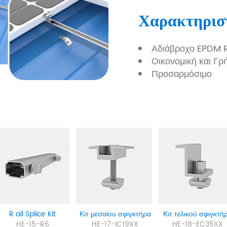
Χαρακτηρισ
Αδιάβροχο EPDM R
Οικονομική και Γ
Προσαρμόσιμο
R
ail Splice Kit
Κιτ μεσαίου σφιγκτήρα
Κιτ τελικού σφιγκτή
HE-15-R6
HE-17-IC19XX
HE-18-EC35XX