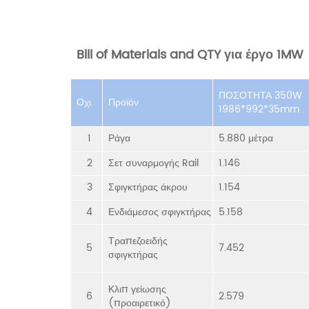
Bill of Materials and QTY για έργο 1MW
ΠΟΣΟΤΗΤΑ 350W
Οχι.
Προϊόν
1986*992*35mm
1
Ράγα
5.880 μέτρα
2
Σετ συναρμογής Rail
1.146
3
Σφιγκτήρας άκρου
1.154
4
Ενδιάμεσος σφιγκτήρας
5.158
Τραπεζοειδής
5
7.452
σφιγκτήρας
Κλιπ γείωσης
6
2.579
(προαιρετικό)