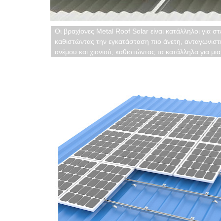
Οι βραχίονες Metal Roof Solar είναι κατάλληλοι για 
καθιστώντας την εγκατάσταση πιο άνετη, ανταγωνιστ
ανέμου και χιονιού, καθιστώντας τα κατάλληλα για μια