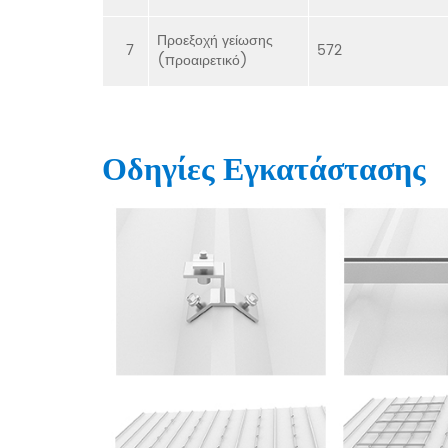
Προεξοχή γείωσης
7
572
(προαιρετικό)
Οδηγίες Εγκατάστασης