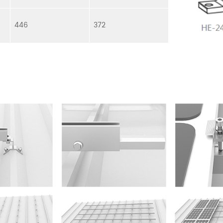
446
372