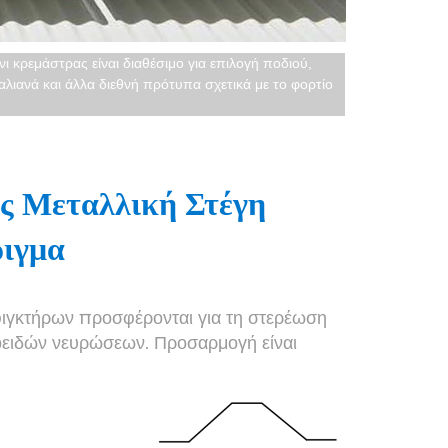
νι κρεμάστρας είναι διαθέσιμο για επιλογή ποδιού,
λιανά και άλλα διεθνή πρότυπα σχετικά με το φορτίο
ς Μεταλλική Στέγη
ριγμα
φιγκτήρων προσφέρονται για τη στερέωση
οειδών νευρώσεων. Προσαρμογή είναι