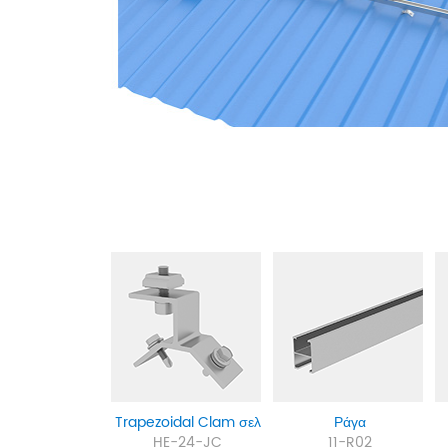
Trapezoidal Clam
σελ
Ράγα
HE-24-JC
11-R02