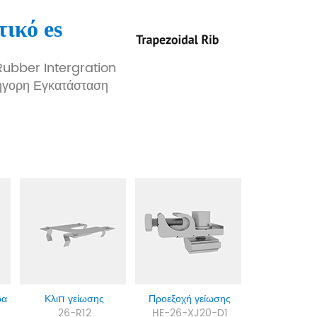
τικό
es
ubber Intergration
ρήγορη Εγκατάσταση
ρα
Κλιπ γείωσης
Προεξοχή γείωσης
26-R12
HE-26-XJ20-D1