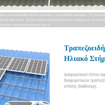
στέγες με κυματοειδές φύλλο μετάλλου, τραπεζοειδή λαμαρίνα. Το μπουλό
ική και αξιόπιστη. Τα συστήματα συμμορφώνονται πλήρως με τα αυστρα
 μεγάλη ποικιλία κλιματικών ζωνών.
Τραπεζοειδή
Ηλιακό Στή
Διαφορετικοί τύποι σ
διαφορετικών τραπεζ
επίσης διαθέσιμη.