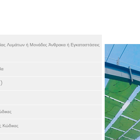
ίας Λυμάτων ή Μονάδες Άνθρακα ή Εγκαταστάσεις
βα
ο)
ώδικες
ς Κώδικες