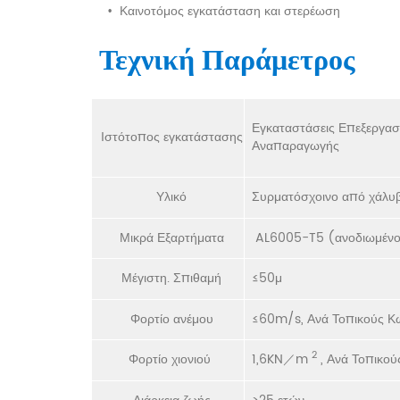
•
Καινοτόμος εγκατάσταση και στερέωση
Τεχνική Παράμετρος
Εγκαταστάσεις Επεξεργασ
Ιστότοπος εγκατάστασης
Αναπαραγωγής
Υλικό
Συρματόσχοινο από χάλυ
Μικρά Εξαρτήματα
AL6005-T5 (ανοδιωμέν
Μέγιστη. Σπιθαμή
≤50μ
Φορτίο ανέμου
≤60m/s, Ανά Τοπικούς Κ
2
Φορτίο χιονιού
1,6KN／m
, Ανά Τοπικού