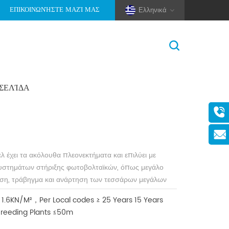
ΕΠΙΚΟΙΝΩΝΉΣΤΕ ΜΑΖΊ ΜΑΣ
Ελληνικά
ΟΣΕΛΊΔΑ
ρμολόγησης
>
Flexible (Pole And Wire) Solar Racking
(Pole And Wire) Solar Racking
 πάνελ
 έχει τα ακόλουθα πλεονεκτήματα και επιλύει με
συστημάτων στήριξης φωτοβολταϊκών, όπως μεγάλο
ηση, τράβηγμα και ανάρτηση των τεσσάρων μεγάλων
τον τρόπο υποστήριξης της κατανεμημένης
1.6KN/M²，Per Local codes
≥ 25 Years
15 Years
reeding Plants
≤50m