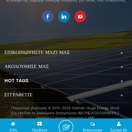
το όνειρο της παροχής καθαρής ενέργειας για όλους τους ανθρώπους.
επιτρέπει τη διάταξη διπλής
σειράς στην ίδια ή συμμετρική
όψη και αυξάνει την απόδοση
της ηλιακής ενέργειας
παραγωγής και χωρητικότητας
εγκατάστασης. Επιπλέον,
μπορεί να εγκατασταθεί εύκολα
και εξοικονομεί κόστος.
ΕΠΙΚΟΙΝΩΝΉΣΤΕ ΜΑΖΊ ΜΑΣ
ΑΚΟΛΟΥΘΗΣΕ ΜΑΣ
HOT TAGS
ΕΓΓΡΑΦΕΊΤΕ
Πνευματική ιδιοκτησία © 2015-2026 Xiamen Huge Energy Stock
Co.,Ltd.Όλα τα δικαιώματα διατηρούνται
闽ICP备2025096883号
|
Ιστολόγιο
|
Χάρτης ιστοτόπου
|
XML
Σπίτι
Προϊόντα
Επικοινωνία
Σχετικά Με