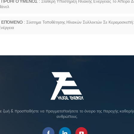
ΠΡΟΗΓΟΎΜΕΝΟΣ :
Σταθερή Υποστήριξη Ηλιακής Ενέργειας Το Άπειρο 
Πάνελ
ΕΠΌΜΕΝΟ :
Σύστημα Τοποθέτησης Ηλιακών Συλλεκτών Σε Κεραμοσκεπή: 
Ενέργεια
σε ζωή & προσπαθήστε να πραγματοποιήσετε το όνειρο της παροχής καθαρής 
ανθρώπους.