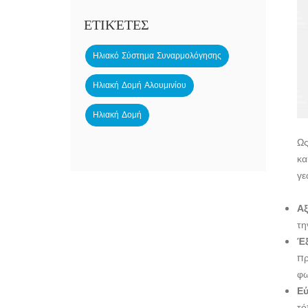
ΕΤΙΚΈΤΕΣ
Ηλιακό Σύστημα Συναρμολόγησης
Ηλιακή Δομή Αλουμινίου
Ηλιακή Δομή
Ως
κα
γε
Αξ
τη
Έξ
πρ
φω
Ε
τό