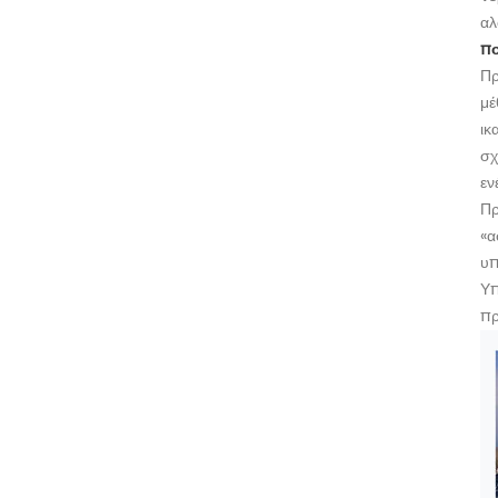
αλ
π
Πρ
μέ
ικ
σχ
εν
Πρ
«α
υπ
Υπ
πρ