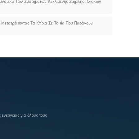
Δυναμικό Των Συστημάτων Κεκλιμένης Στήριξης Ηλιακών
Μετατρέποντας Τα Κτίρια Σε Τοπία Που Παράγουν
ενέργειας για όλους τους