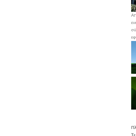
Απ
εν
σύ
εφ
Πλ
Τε