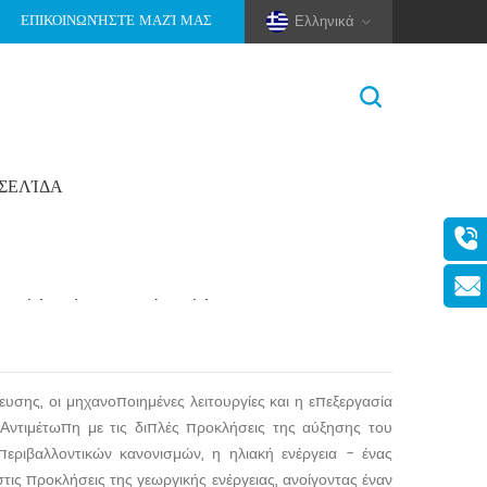
ΕΠΙΚΟΙΝΩΝΉΣΤΕ ΜΑΖΊ ΜΑΣ
Ελληνικά
ΟΣΕΛΊΔΑ
Σπίτι
>
Ιστολόγιο
(Pole And Wire) Solar Racking
εωργίας με Ηλιακή Ενέργεια
σης, οι μηχανοποιημένες λειτουργίες και η επεξεργασία
Αντιμέτωπη με τις διπλές προκλήσεις της αύξησης του
εριβαλλοντικών κανονισμών, η ηλιακή ενέργεια - ένας
ις προκλήσεις της γεωργικής ενέργειας, ανοίγοντας έναν