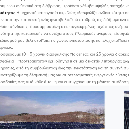
ουμινίου ανθεκτικά στη διάβρωση, προϊόντα χάλυβα υψηλής αντοχής κ
οιότητας
Η μηχανική κατεργασία ακριβείας εξασφαλίζει ανθεκτικότητα σ
ιν από την κατασκευή ενός φωτοβολταϊκού σταθμού, σχεδιάζουμε ένα 
θοδο σύνδεσης, προσαρμοσμένη στις συγκεκριμένες ταχύτητες ανέμου κα
ανότητα της κατασκευής να αντέχει στους πλευρικούς ανέμους, εξασφαλ
εδιασμού μας βελτιστοποιεί τις γωνίες εγκατάστασης και ελαχιστοποιεί
έργειας.
οσφέρουμε 10-15 χρόνια διασφάλισης ποιότητας και 25 χρόνια διάρκεια
σφάλεια - προτεραιότητα» έχει οδηγήσει σε μια δεκαετία λειτουργίας χω
ηρεσίες, από τη συμβουλευτική έως την εγκατάσταση και τη συνεχή σ
οστηρίζουμε τη δέσμευσή μας για αποτελεσματικές ενεργειακές λύσεις 
οσδοκίες σας από κάθε άποψη και επιτυγχάνουμε τη μέγιστη απόδοση