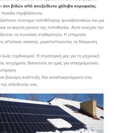
αι
σετ βιδών από ανοξείδωτο χάλυβα κορυφαίας
ε ποικίλα περιβάλλοντα.
αξιόπιστο σύστημα τοποθέτησης φωτοβολταϊκών και μια
ι τα φορτία χιονιού της τοποθεσίας. Αυτό ενισχύει την
ίζοντας τη συνολική σταθερότητα. Η υπηρεσία
 τις απώλειες σκίασης, μεγιστοποιώντας τη δέσμευση
 ζωής σχεδιασμού. Η στρατηγική μας για τη μηχανική
ρίς ατυχήματα. Βασιστείτε σε εμάς για επαγγελματικές
υντήρηση.
και βιώσιμη ανάπτυξη. Και ανταποκρινόμαστε στις
 της επένδυσής σας.