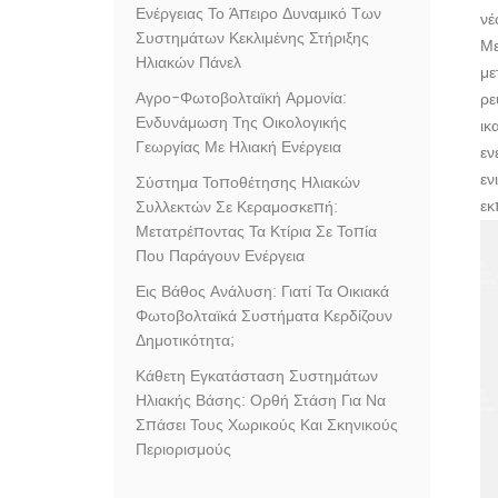
Ενέργειας Το Άπειρο Δυναμικό Των
νέ
Συστημάτων Κεκλιμένης Στήριξης
Με
Ηλιακών Πάνελ
με
Αγρο-Φωτοβολταϊκή Αρμονία:
ρε
Ενδυνάμωση Της Οικολογικής
ικ
Γεωργίας Με Ηλιακή Ενέργεια
εν
εν
Σύστημα Τοποθέτησης Ηλιακών
εκ
Συλλεκτών Σε Κεραμοσκεπή:
Μετατρέποντας Τα Κτίρια Σε Τοπία
Που Παράγουν Ενέργεια
Εις Βάθος Ανάλυση: Γιατί Τα Οικιακά
Φωτοβολταϊκά Συστήματα Κερδίζουν
Δημοτικότητα;
Κάθετη Εγκατάσταση Συστημάτων
Ηλιακής Βάσης: Ορθή Στάση Για Να
Σπάσει Τους Χωρικούς Και Σκηνικούς
Περιορισμούς