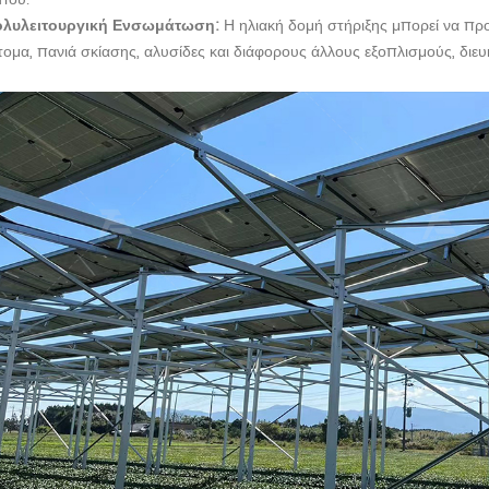
ολυλειτουργική Ενσωμάτωση:
Η ηλιακή δομή στήριξης μπορεί να πρ
τομα, πανιά σκίασης, αλυσίδες και διάφορους άλλους εξοπλισμούς, δι