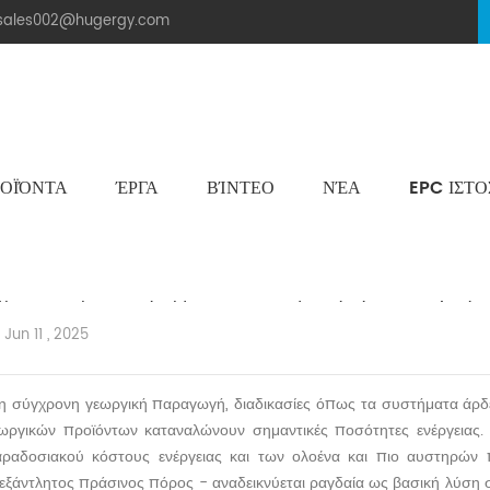
.sales002@hugergy.com
ΟΪΌΝΤΑ
ΈΡΓΑ
ΒΊΝΤΕΟ
ΝΈΑ
EPC ΙΣΤ
Ηλιακή Δομή Στεγών Πλακιδίων
Μεταλλική Οροφή Δομή Στήριξης
Επίπεδη Τσιμεντένια Ηλιακή Δομή Τοποθέτησης
Aluminum Agri-PV Racking
Flexible 
γρο-Φωτοβολταϊκή Αρμονία: Ενδυνάμωση της Οικολογικής Γ
Jun 11 , 2025
η σύγχρονη γεωργική παραγωγή, διαδικασίες όπως τα συστήματα άρδευ
ωργικών προϊόντων καταναλώνουν σημαντικές ποσότητες ενέργειας. 
ραδοσιακού κόστους ενέργειας και των ολοένα και πιο αυστηρών π
εξάντλητος πράσινος πόρος - αναδεικνύεται ραγδαία ως βασική λύση στ