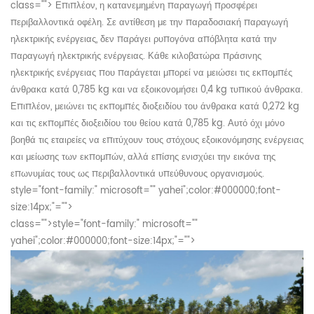
class="">
Επιπλέον, η κατανεμημένη παραγωγή προσφέρει
περιβαλλοντικά οφέλη. Σε αντίθεση με την παραδοσιακή παραγωγή
ηλεκτρικής ενέργειας, δεν παράγει ρυπογόνα απόβλητα κατά την
παραγωγή ηλεκτρικής ενέργειας. Κάθε κιλοβατώρα πράσινης
ηλεκτρικής ενέργειας που παράγεται μπορεί να μειώσει τις εκπομπές
άνθρακα κατά 0,785 kg και να εξοικονομήσει 0,4 kg τυπικού άνθρακα.
Επιπλέον, μειώνει τις εκπομπές διοξειδίου του άνθρακα κατά 0,272 kg
και τις εκπομπές διοξειδίου του θείου κατά 0,785 kg. Αυτό όχι μόνο
βοηθά τις εταιρείες να επιτύχουν τους στόχους εξοικονόμησης ενέργειας
και μείωσης των εκπομπών, αλλά επίσης ενισχύει την εικόνα της
επωνυμίας τους ως περιβαλλοντικά υπεύθυνους οργανισμούς.
style="font-family:" microsoft="" yahei";color:#000000;font-
size:14px;"="">
class="">
style="font-family:" microsoft=""
yahei";color:#000000;font-size:14px;"="">