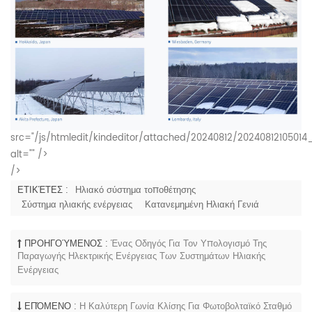
src="/js/htmledit/kindeditor/attached/20240812/20240812105014_
alt="" />
/>
ΕΤΙΚΈΤΕΣ :
Ηλιακό σύστημα τοποθέτησης
Σύστημα ηλιακής ενέργειας
Κατανεμημένη Ηλιακή Γενιά
ΠΡΟΗΓΟΎΜΕΝΟΣ :
Ένας Οδηγός Για Τον Υπολογισμό Της
Παραγωγής Ηλεκτρικής Ενέργειας Των Συστημάτων Ηλιακής
Ενέργειας
ΕΠΌΜΕΝΟ :
Η Καλύτερη Γωνία Κλίσης Για Φωτοβολταϊκό Σταθμό