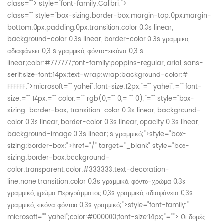
class="">
style="font-family:Calibri;">
class="" style="box-sizing:border-box;margin-top:0px;margin-
bottom:0px;padding:0px;transition:color 0.3s linear,
background-color 0.3s linear, border-color 0.3s γραμμικό,
αδιαφάνεια 0,3 s γραμμικό, φόντο-εικόνα 0,3 s
linear;color:#777777;font-family:poppins-regular, arial, sans-
serif;size-font:14px;text-wrap:wrap;background-color:#
FFFFFF;">
microsoft="" yahei";font-size:12px;"="" yahei";="" font-
size:="" 14px;="" color:="" rgb(0,="" 0,= "" 0);"="" style="box-
sizing: border-box; transition: color 0.3s linear, background-
color 0.3s linear, border-color 0.3s linear, opacity 0.3s linear,
background-image 0.3s linear; s γραμμικό;">
style="box-
sizing:border-box;">
href="/" target="_blank" style="box-
sizing:border-box;background-
color:transparent;color:#333333;text-decoration-
line:none;transition:color 0,3s γραμμικό, φόντο-χρώμα 0,3s
γραμμικό, χρώμα περιγράμματος 0,3s γραμμικό, αδιαφάνεια 0,3s
γραμμικό, εικόνα φόντου 0,3s γραμμικό;">
style="font-family:"
microsoft="" yahei";color:#000000;font-size:14px;"="">
Οι δομές