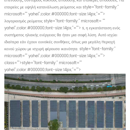
επένδυσης, σύντομους κύκλους απόδοσης και σταθερές αποδόσεις. Για
εταιρείες με υψηλή κατανάλωση ρεύματος και
style="font-family:"
microsoft="" yahei";color:#000000;font-size:14px;"="">
λογαριασμός ρεύματος
style="font-family:" microsoft= ""
yahei";color:#000000;font-size:14px;"="">
s, η εγκατάσταση ενός
συστήματος ηλιακής ενέργειας θα ήταν μια σοφή λύση. Αυτό ισχύει
ιδιαίτερα εάν έχουν ευνοϊκές συνθήκες, όπως μια μεγάλη περιοχή
κενού χώρου με ισχυρή φέρουσα ικανότητα.
style="font-family:"
microsoft="" yahei";color:#000000;font-size:14px;"="">
class="">
style="font-family:" microsoft=""
yahei";color:#000000;font-size:14px;"="">