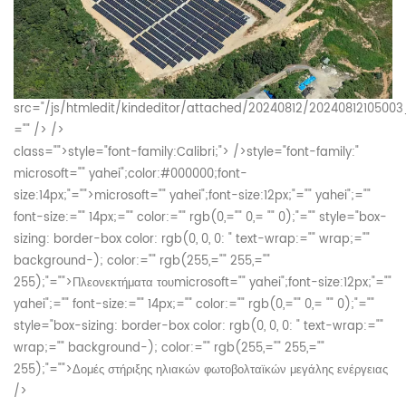
src="/js/htmledit/kindeditor/attached/20240812/20240812105003
="" /> />
class="">
style="font-family:Calibri;"> />
style="font-family:"
microsoft="" yahei";color:#000000;font-
size:14px;"="">
microsoft="" yahei";font-size:12px;"="" yahei";=""
font-size:="" 14px;="" color:="" rgb(0,="" 0,= "" 0);"="" style="box-
sizing: border-box color: rgb(0, 0, 0: " text-wrap:="" wrap;=""
background-); color:="" rgb(255,="" 255,=""
255);"="">Πλεονεκτήματα του
microsoft="" yahei";font-size:12px;"=""
yahei";="" font-size:="" 14px;="" color:="" rgb(0,="" 0,= "" 0);"=""
style="box-sizing: border-box color: rgb(0, 0, 0: " text-wrap:=""
wrap;="" background-); color:="" rgb(255,="" 255,=""
255);"="">Δομές στήριξης ηλιακών φωτοβολταϊκών μεγάλης ενέργειας
/>