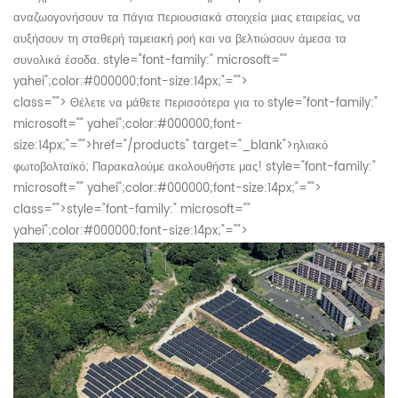
αναζωογονήσουν τα πάγια περιουσιακά στοιχεία μιας εταιρείας, να
αυξήσουν τη σταθερή ταμειακή ροή και να βελτιώσουν άμεσα τα
συνολικά έσοδα.
style="font-family:" microsoft=""
yahei";color:#000000;font-size:14px;"="">
class="">
Θέλετε να μάθετε περισσότερα για
το style="font-family:"
microsoft="" yahei";color:#000000;font-
size:14px;"="">
href="/products" target="_blank">ηλιακό
φωτοβολταϊκό;
Παρακαλούμε ακολουθήστε μας!
style="font-family:"
microsoft="" yahei";color:#000000;font-size:14px;"="">
class="">
style="font-family:" microsoft=""
yahei";color:#000000;font-size:14px;"="">