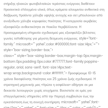
στήριξης ηλιακών φωτοβολταϊκών τεράστιας ενέργειας διαθέτουν
προσεκτικά επιλεγμένα υλικά, όπως κράματα αλουμινίου ανθεκτικά στη
διάβρωση, προϊόντα χάλυβα υψηλής αντοχής και σετ μπουλονιών από
ανοξείδωτο χάλυβα κορυφαίας ποιότητας. Η κατεργασία ακριβείας
εξασφαλίζει ανθεκτικότητα σε ποικίλα περιβάλλοντα. Η
προσαρμοσμένη υπηρεσία σχεδιασμού μας εξασφαλίζει βέλτιστες
γωνίες τοποθέτησης για μέγιστη δέσμευση ενέργειας.
style="font-
family:" microsoft="" yahei";color:#000000;font-size:14px;"="">
style="box-sizing:border-box;">
class="" style="box-sizing:border-box;margin-top:0px;margin-
bottom:0px;padding:0px;color:#777777;font-family:poppins-
regular, arial, sans-serif; font-size:14px;text-
wrap:wrap;background-color:#FFFFFF;">
Προσφέρουμε 10-15
χρόνια διασφάλισης ποιότητας και 25 χρόνια ζωής σχεδιασμού. Η
στρατηγική μηχανικής μας «πρώτα η ασφάλεια» οδήγησε σε μια
δεκαετία λειτουργιών χωρίς ατυχήματα. Βασιστείτε σε εμάς για
επαγγελματικές υπηρεσίες από την παροχή συμβουλών έως την
εγκατάσταση έως τη συνεχή συντήρηση.
microsoft="" yahei";font-