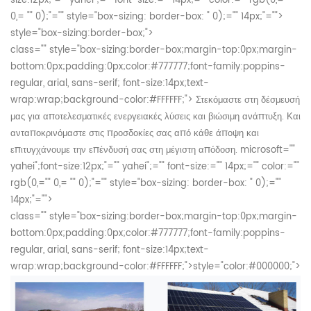
size:12px;"="" yahei";="" font-size:="" 14px;="" color:="" rgb(0,=""
0,= "" 0);"="" style="box-sizing: border-box: " 0);="" 14px;"="">
style="box-sizing:border-box;">
class="" style="box-sizing:border-box;margin-top:0px;margin-
bottom:0px;padding:0px;color:#777777;font-family:poppins-
regular, arial, sans-serif; font-size:14px;text-
wrap:wrap;background-color:#FFFFFF;">
Στεκόμαστε στη δέσμευσή
μας για αποτελεσματικές ενεργειακές λύσεις και βιώσιμη ανάπτυξη. Και
ανταποκρινόμαστε στις προσδοκίες σας από κάθε άποψη και
επιτυγχάνουμε την επένδυσή σας στη μέγιστη απόδοση.
microsoft=""
yahei";font-size:12px;"="" yahei";="" font-size:="" 14px;="" color:=""
rgb(0,="" 0,= "" 0);"="" style="box-sizing: border-box: " 0);=""
14px;"="">
class="" style="box-sizing:border-box;margin-top:0px;margin-
bottom:0px;padding:0px;color:#777777;font-family:poppins-
regular, arial, sans-serif; font-size:14px;text-
wrap:wrap;background-color:#FFFFFF;">
style="color:#000000;">