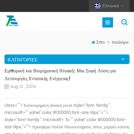
Ελληνικά
Σπίτι
>
Ιστολόγιο
ΚΑΤΗΓΟΡΊΕΣ
Εμπορική και Βιομηχανική Ηλιακή: Μια Σοφή Λύση για
Λειτουργίες Εντατικής Ενέργειας!
Aug 12 , 2024
class="">
Κατανεμημένη ηλιακή γενιά
style="font-family:"
microsoft="" yahei";color:#000000;font-size:14px;"="">
style="font-family:" microsoft= Το "" yahei";color:#000000;font-
size:14px;"="">
προσφέρει πολλά πλεονεκτήματα, όπως χαμηλό κόστος