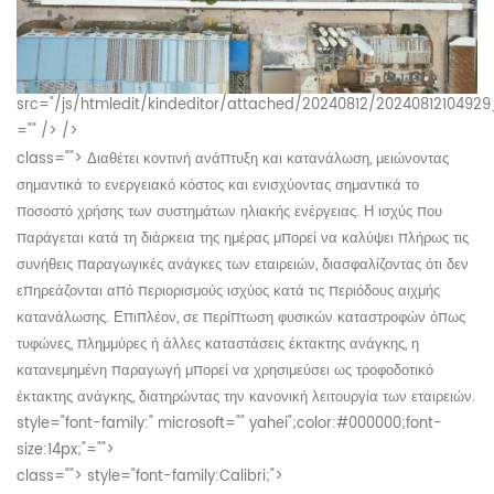
src="/js/htmledit/kindeditor/attached/20240812/20240812104929
="" /> />
class="">
Διαθέτει κοντινή ανάπτυξη και κατανάλωση, μειώνοντας
σημαντικά το ενεργειακό κόστος και ενισχύοντας σημαντικά το
ποσοστό χρήσης των συστημάτων ηλιακής ενέργειας. Η ισχύς που
παράγεται κατά τη διάρκεια της ημέρας μπορεί να καλύψει πλήρως τις
συνήθεις παραγωγικές ανάγκες των εταιρειών, διασφαλίζοντας ότι δεν
επηρεάζονται από περιορισμούς ισχύος κατά τις περιόδους αιχμής
κατανάλωσης. Επιπλέον, σε περίπτωση φυσικών καταστροφών όπως
τυφώνες, πλημμύρες ή άλλες καταστάσεις έκτακτης ανάγκης, η
κατανεμημένη παραγωγή μπορεί να χρησιμεύσει ως τροφοδοτικό
έκτακτης ανάγκης, διατηρώντας την κανονική λειτουργία των εταιρειών.
style="font-family:" microsoft="" yahei";color:#000000;font-
size:14px;"="">
class="">
style="font-family:Calibri;">