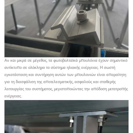
Αν και μικρά σε μέγεθος, τα φωτοβολταϊκά μπουλόνια έχουν σημαντικό
αντίκτυπο σε ολόκληρο το σύστημα ηλιακής ενέργειας. Η σωστή
εγκατάσταση και συντήρηση αυτών των μπουλονιών είναι απαραίτητη
για τη διασφάλιση της αποτελεσματικής, ασφαλούς και σταθερής
λειτουργίας του συστήματος, μεγιστοποιώντας την απόδοση μετατροπής
ενέργειας.