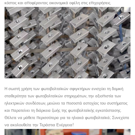
κόστος και αποφέροντας οικονομικά οφέλη στις επιχειρήσεις.
Η σωστή χρήση των φωτοβολταϊκών σφιγκτήρων ενισχύει τη δομική
σταθερότητα των φωτοβολταϊκών στηριγμάτων, την αξιοπιστία των
ηλεκτρικών συνδέσεων, μειώνει τα ποσοστά αστοχίας του συστήματος
και παρατείνει τη διάρκεια ζωής της φωτοβολταϊκής εγκατάστασης.
Θέλετε να μάθετε περισσότερα για τα ηλιακά φωτοβολταϊκά; Συνεχίστε
να ακολουθείτε την Τεράστια Ενέργεια!