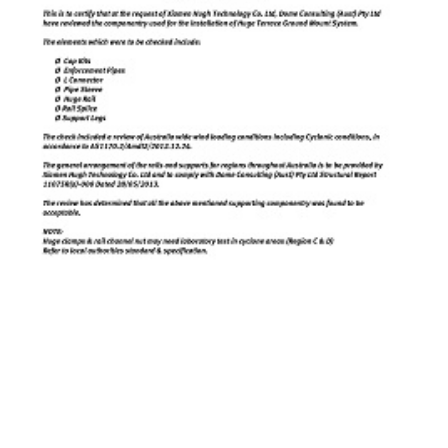
Αυστραλία AS1170.2 Πιστοποιητικό-Για Βεράντα