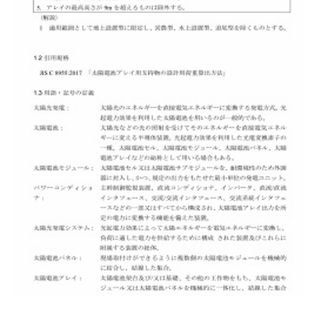
Ιαπωνία Jis C8955 Πρότυπο Σχεδίασης