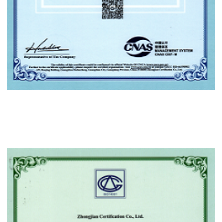
ISO45001 OHSMS Πιστοποιητικό OF Συμμόρφωση
OF Επαγγελματική Υγεία ΚΑΙ Πιστοποίηση
Συστήματος Διαχείρισης Ασφάλειας