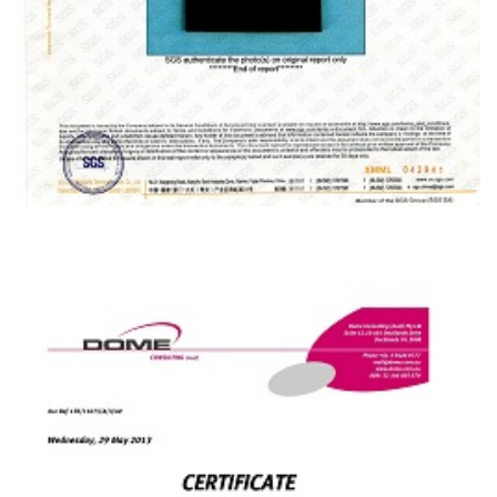
ΗΠΑ GSMIL-A-8625F