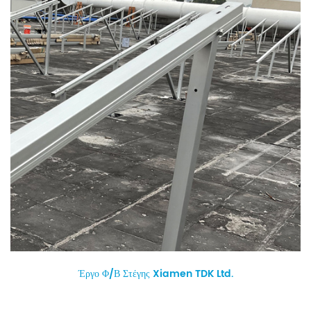
Έργο Φ/Β Στέγης Xiamen TDK Ltd.