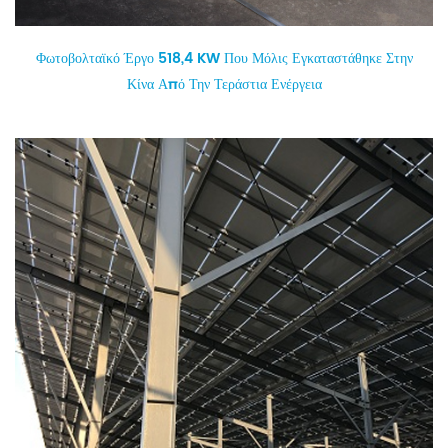
Φωτοβολταϊκό Έργο 518,4 KW Που Μόλις Εγκαταστάθηκε Στην
Κίνα Από Την Τεράστια Ενέργεια