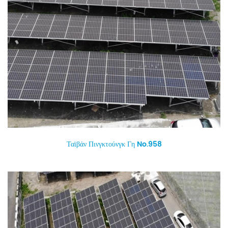
Ταϊβάν Πινγκτούνγκ Γη No.958