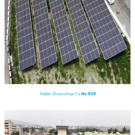
Ταϊβάν Πινγκτούνγκ Γη No.958