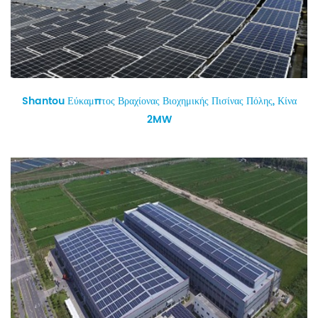
Shantou Εύκαμπτος Βραχίονας Βιοχημικής Πισίνας Πόλης, Κίνα
2MW