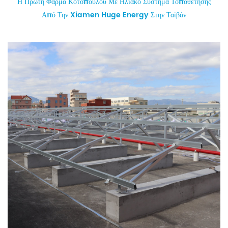
Η Πρώτη Φάρμα Κοτόπουλου Με Ηλιακό Σύστημα Τοποθέτησης
Από Την Xiamen Huge Energy Στην Ταϊβάν