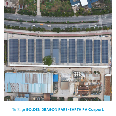
Το Έργο GOLDEN DRAGON RARE-EARTH PV Carport.