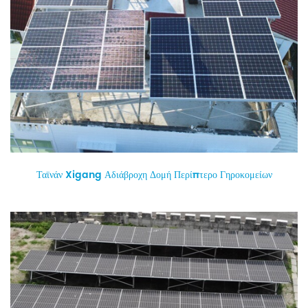
Ταϊνάν Xigang Αδιάβροχη Δομή Περίπτερο Γηροκομείων