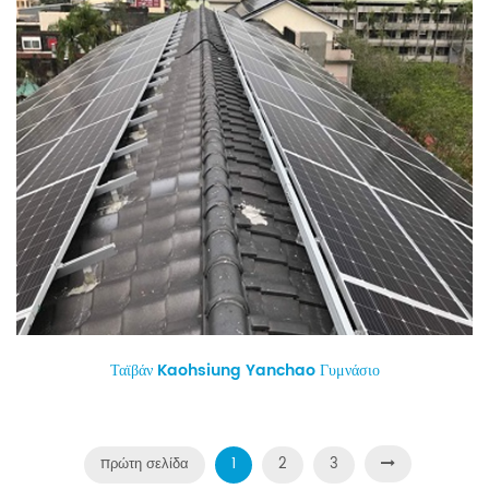
Ταϊβάν Kaohsiung Yanchao Γυμνάσιο
πρώτη σελίδα
1
2
3