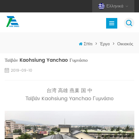
Ελληνικά
Σπίτι
>
Έργα
>
Οικιακός
Ταϊβάν Kaohsiung Yanchao Γυμνάσιο
2019-09-10
台湾 高雄 燕巢 国 中
Ταϊβάν Kaohsiung Yanchao Γυμνάσιο