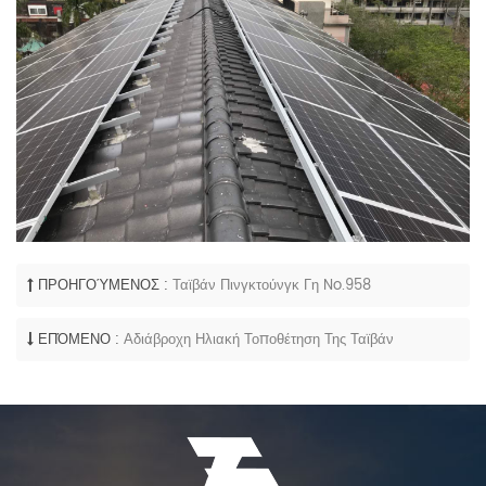
ΠΡΟΗΓΟΎΜΕΝΟΣ :
Ταϊβάν Πινγκτούνγκ Γη No.958
ΕΠΌΜΕΝΟ :
Αδιάβροχη Ηλιακή Τοποθέτηση Της Ταϊβάν