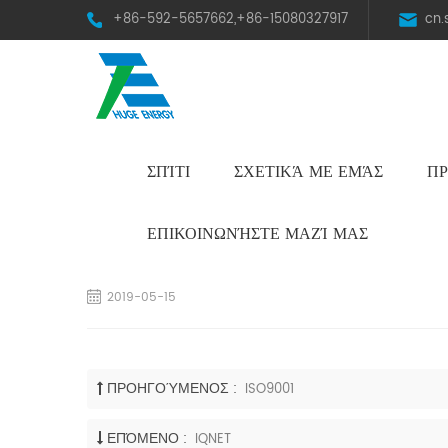
+86-592-5657662,+86-15080327917
cn
ΣΠΊΤΙ
ΣΧΕΤΙΚΆ ΜΕ ΕΜΆΣ
ΠΡ
HST Horizontal Single-Axis Tracker
ΕΠΙΚΟΙΝΩΝΉΣΤΕ ΜΑΖΊ ΜΑΣ
专利
2019-05-15
ΠΡΟΗΓΟΎΜΕΝΟΣ :
ISO9001
ΕΠΌΜΕΝΟ :
IQNET