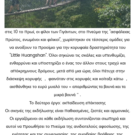
στις 10 το πρωί, οι φίλοι των Γιγάντων, στο πνεύμα της "ασφάλειας
πρώτος, ενωμένοι και φιλικοί", χωρίστηκαν σε τέσσερις ομάδες για
να ανοίξουν το προοίμιο για την κορυφαία δραστηριότητα του
"Little Huangshan". Όλοι σηκώνει τις σκάλες και υπενθυμίζει,
ενθαρρύνει και υποστηρίζει ο ένας τον άλλον στους τραχύ και
απόκρημνους δρόμους. μετά από μια ώρα, όλοι πέτυχε στην
διάσκεψη κορυφής ， φαινόταν στις κορυφές και κοίταξε κάτω ，
αισθάνθηκε το ευρύ μυαλό του
«
απαριθμώντας τα βουνά και τα
"
μικρά βουνά
.
Το δεύτερο έργο: εκπαίδευση επέκτασης
Οι σκηνές της εκδήλωσης είναι παθιασμένες, ζεστές και αρμονικές.
Οι εργαζόμενοι σε κάθε εκδήλωση συντονίζονται σιωπηρά και
αυτοί να προωθήσει το πνεύμα της ανιδιοτελούς αφοσίωσης, της
ενότητας και της συνεργασίας, της αμοιβαίας βοήθειας, της