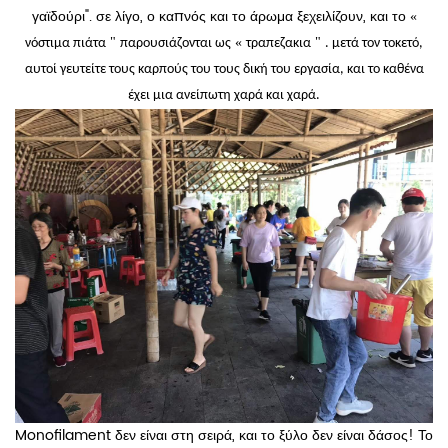
γαϊδούρι". σε λίγο, ο καπνός και το άρωμα ξεχειλίζουν, και το
«
"
«
"
νόστιμα πιάτα
παρουσιάζονται ως
τραπεζακια
. μετά τον τοκετό,
αυτοί γευτείτε τους καρπούς του τους δική του εργασία, και το καθένα
έχει μια ανείπωτη χαρά και χαρά.
Monofilament δεν είναι στη σειρά, και το ξύλο δεν είναι δάσος! Το