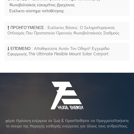
Φωτοβολταϊκός εύκαμπτος βραχίονας
Ευέλικτο σύστημα τοποθέτησης
ΠΡΟΗΓΟΎΜΕΝΟΣ :
Ευέλικτες Βάσεις: Ο Σκληροπυρηνικός
Οπλισμός Που Προστατεύει Ορεινούς Φωτοβολταϊκούς Σταθμούς
ΕΠΌΜΕΝΟ :
Αποθηκεύστε Αυτόν Τον Οδηγό! Εγχειρίδιο
Εφαρμογής The Ultimate Flexible Mount Solar Carport
φέρτε πράσινη ενέργεια σε ζωή & προσπαθήστε να πραγματοποιήσετε
το όνειρο της παροχής καθαρής ενέργειας για όλους τους ανθρώπους.