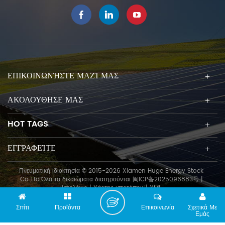
ΕΠΙΚΟΙΝΩΝΉΣΤΕ ΜΑΖΊ ΜΑΣ
ΑΚΟΛΟΥΘΗΣΕ ΜΑΣ
HOT TAGS
ΕΓΓΡΑΦΕΊΤΕ
Πνευματική ιδιοκτησία © 2015-2026 Xiamen Huge Energy Stock
Co.,Ltd.Όλα τα δικαιώματα διατηρούνται
闽ICP备2025096883号
|
Ιστολόγιο
|
Χάρτης ιστοτόπου
|
XML
Σπίτι
Προϊόντα
Επικοινωνία
Σχετικά Με
Εμάς