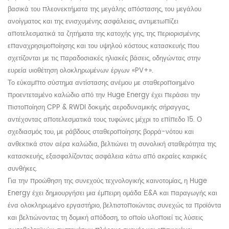
βασικά του πλεονεκτήματα της μεγάλης απόστασης, του μεγάλου
ανοίγματος και της ενισχυμένης ασφάλειας, αντιμετωπίζει
αποτελεσματικά τα ζητήματα της κατοχής γης, της περιορισμένης
επαναχρησιμοποίησης και του υψηλού κόστους κατασκευής που
σχετίζονται με τις παραδοσιακές ηλιακές βάσεις, οδηγώντας στην
ευρεία υιοθέτηση ολοκληρωμένων έργων «PV+».
Το εύκαμπτο σύστημα αντίστασης ανέμου με σταθεροποιημένο
προεντεταμένο καλώδιο από την Huge Energy έχει περάσει την
πιστοποίηση CPP & RWDI δοκιμής αεροδυναμικής σήραγγας,
αντέχοντας αποτελεσματικά τους τυφώνες μέχρι το επίπεδο 15. Ο
σχεδιασμός του, με ράβδους σταθεροποίησης βορρά-νότου και
ανθεκτικά στον αέρα καλώδια, βελτιώνει τη συνολική σταθερότητα της
κατασκευής, εξασφαλίζοντας ασφάλεια κάτω από ακραίες καιρικές
συνθήκες.
Για την προώθηση της συνεχούς τεχνολογικής καινοτομίας, η Huge
Energy έχει δημιουργήσει μια έμπειρη ομάδα Ε&Α και παραγωγής και
ένα ολοκληρωμένο εργαστήριο, βελτιστοποιώντας συνεχώς τα προϊόντα
και βελτιώνοντας τη δομική απόδοση, το οποίο υλοποιεί τις λύσεις