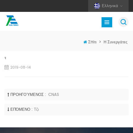
Ελληνικά
Σπίτι
>
Η Συνεργάτες
τ
2019-08-14
ΠΡΟΗΓΟΎΜΕΝΟΣ :
CNAS
ΕΠΌΜΕΝΟ :
Τζι