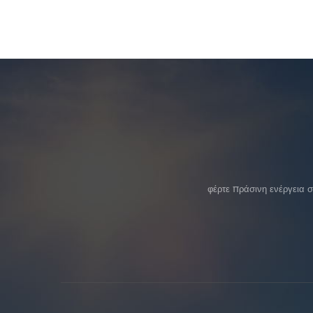
φέρτε πράσινη ενέργεια 