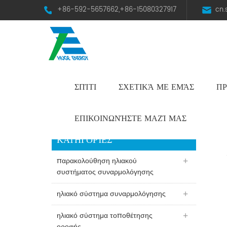
+86-592-5657662,+86-15080327917
cn
ΣΠΊΤΙ
ΣΧΕΤΙΚΆ ΜΕ ΕΜΆΣ
ΠΡ
HST Horizontal Single-Axis Tracker
ΕΠΙΚΟΙΝΩΝΉΣΤΕ ΜΑΖΊ ΜΑΣ
ΚΑΤΗΓΟΡΊΕΣ
παρακολούθηση ηλιακού
συστήματος συναρμολόγησης
ηλιακό σύστημα συναρμολόγησης
ηλιακό σύστημα τοποθέτησης
οροφής