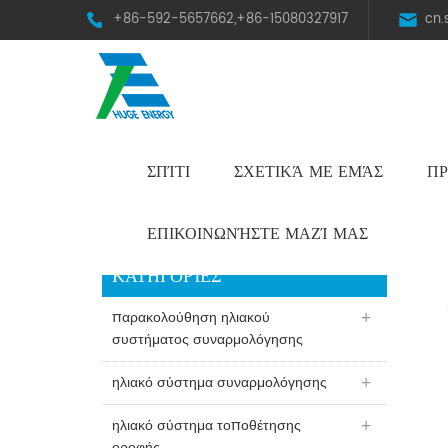
+86-592-5657662,+86-15080327917
cn
ΣΠΊΤΙ
ΣΧΕΤΙΚΆ ΜΕ ΕΜΆΣ
ΠΡ
HST Horizontal Single-Axis Tracker
ΕΠΙΚΟΙΝΩΝΉΣΤΕ ΜΑΖΊ ΜΑΣ
ΚΑΤΗΓΟΡΊΕΣ
παρακολούθηση ηλιακού
συστήματος συναρμολόγησης
ηλιακό σύστημα συναρμολόγησης
ηλιακό σύστημα τοποθέτησης
οροφής