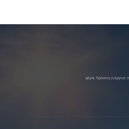
φέρτε πράσινη ενέργεια 