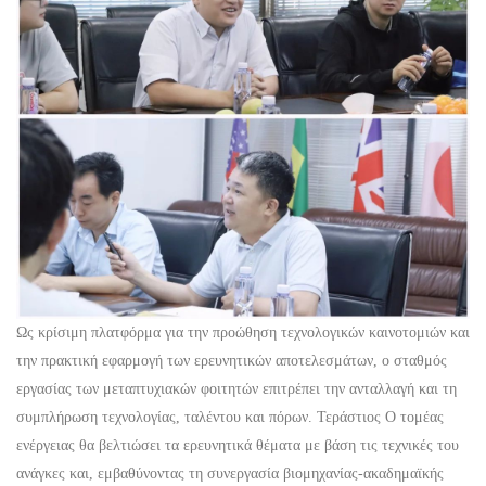
Ως κρίσιμη πλατφόρμα για την προώθηση τεχνολογικών καινοτομιών και
την πρακτική εφαρμογή των ερευνητικών αποτελεσμάτων, ο σταθμός
εργασίας των μεταπτυχιακών φοιτητών επιτρέπει την ανταλλαγή και τη
συμπλήρωση τεχνολογίας, ταλέντου και πόρων.
Τεράστιος
Ο τομέας
ενέργειας θα βελτιώσει τα ερευνητικά θέματα με βάση τις τεχνικές του
ανάγκες και, εμβαθύνοντας τη συνεργασία βιομηχανίας-ακαδημαϊκής