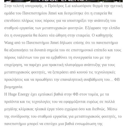
Στην τελετή υπογραφής, ο Πρόεδρος Lai καλωσόρισε θερμά την ηγετική
ομάδα του Πανεπιστημίου Jimei και δεσμεύτηκε ότι η εταιρεία θα
επενδύσει πλήρως τους πόρους για να υποστηρίξει την ανάπτυξη του
σταθμού εργασίας των μεταπτυχιακών φοιτητών. Εξέφρασε την ελπίδα
ότι η συνεργασία θα δώσει νέα ώθηση στην εταιρεία. Ο καθηγητής
Wang από το Πανεπιστήμιο Jimei δήλωσε επίσης ότι το πανεπιστήμιο
θα αξιοποιήσει τα δυνατά σημεία του σε επιστημονικό επίπεδο και τους
πόρους ταλέντων του για να εμβαθύνει τη συνεργασία του με την
επιχείρηση, να παρέχει μια πρακτική πλατφόρμα ανάπτυξης για τους
μεταπτυχιακούς φοιτητές, να ξεπεράσει από κοινού τις τεχνολογικές
προκλήσεις και να προωθήσει την επαναληπτική αναβάθμιση του...
ΦΒ
βιομηχανία.
Η Huge Energy έχει εμπλακεί βαθιά στην
ΦΒ
στον τομέα, με τα
προϊόντα και τις τεχνολογίες του να εφαρμόζονται ευρέως σε πολλά
μεγάλης κλίμακας ηλιακά έργα τόσο εγχώρια όσο και διεθνώς. Μέσω
της συνίδρυσης του σταθμού εργασίας για μεταπτυχιακούς φοιτητές, το
πανεπιστήμιο μπορεί να επιτύχει μια βαθιά ενσωμάτωση της