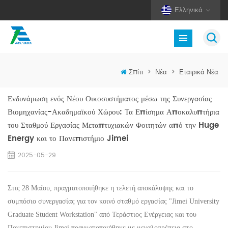
Ελληνικά
Σπίτι
>
Νέα
>
Εταιρικά Νέα
Ενδυνάμωση ενός Νέου Οικοσυστήματος μέσω της Συνεργασίας
Βιομηχανίας-Ακαδημαϊκού Χώρου: Τα Επίσημα Αποκαλυπτήρια
του Σταθμού Εργασίας Μεταπτυχιακών Φοιτητών από την Huge
Energy και το Πανεπιστήμιο Jimei
2025-05-29
Στις 28 Μαΐου, πραγματοποιήθηκε η τελετή αποκάλυψης και το
συμπόσιο συνεργασίας για τον κοινό σταθμό εργασίας "Jimei University
Graduate Student Workstation" από
Τεράστιος
Ενέργειας και του
Πανεπιστημίου Jimei πραγματοποιήθηκε με μεγαλοπρέπεια στο