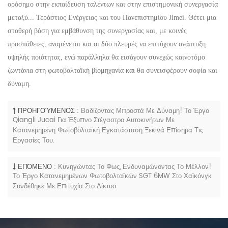
ορόσημο στην εκπαίδευση ταλέντων και στην επιστημονική συνεργασία
μεταξύ...
Τεράστιος
Ενέργειας και του Πανεπιστημίου Jimei. Θέτει μια
σταθερή βάση για εμβάθυνση της συνεργασίας και, με κοινές
προσπάθειες, αναμένεται και οι δύο πλευρές να επιτύχουν ανάπτυξη
υψηλής ποιότητας, ενώ παράλληλα θα εισάγουν συνεχώς καινοτόμο
ζωντάνια στη φωτοβολταϊκή βιομηχανία και θα συνεισφέρουν σοφία και
δύναμη.
ΠΡΟΗΓΟΎΜΕΝΟΣ :
Βαδίζοντας Μπροστά Με Δύναμη! Το Έργο
Qiangli Jucai Για Έξυπνο Στέγαστρο Αυτοκινήτων Με
Κατανεμημένη Φωτοβολταϊκή Εγκατάσταση Ξεκινά Επίσημα Τις
Εργασίες Του.
ΕΠΌΜΕΝΟ :
Κυνηγώντας Το Φως, Ενδυναμώνοντας Το Μέλλον!
Το Έργο Κατανεμημένων Φωτοβολταϊκών SGT 6MW Στο Χαϊκόνγκ
Συνδέθηκε Με Επιτυχία Στο Δίκτυο