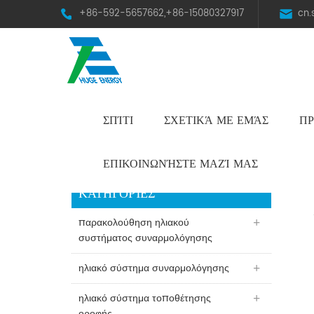
+86-592-5657662,+86-15080327917
cn
ΣΠΊΤΙ
ΣΧΕΤΙΚΆ ΜΕ ΕΜΆΣ
ΠΡ
HST Horizontal Single-Axis Tracker
ΕΠΙΚΟΙΝΩΝΉΣΤΕ ΜΑΖΊ ΜΑΣ
ΚΑΤΗΓΟΡΊΕΣ
παρακολούθηση ηλιακού
συστήματος συναρμολόγησης
ηλιακό σύστημα συναρμολόγησης
ηλιακό σύστημα τοποθέτησης
οροφής