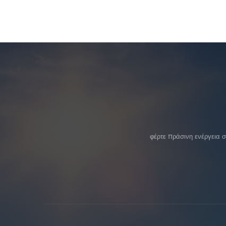
φέρτε πράσινη ενέργεια 