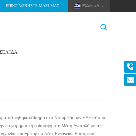
ΕΠΙΚΟΙΝΩΝΉΣΤΕ ΜΑΖΊ ΜΑΣ
Ελληνικά
ΟΣΕΛΊΔΑ
Σπίτι
>
Νέα
>
Εταιρικά Νέα
(Pole And Wire) Solar Racking
28)
ματοποιήθηκε επίσημα στο Ντουμπάι των ΗΑΕ από τις
ν επιχειρηματική επίσκεψη στη Μέση Ανατολή με την
μηχανίας και Εμπορίου Νέας Ενέργειας Εμπορικού