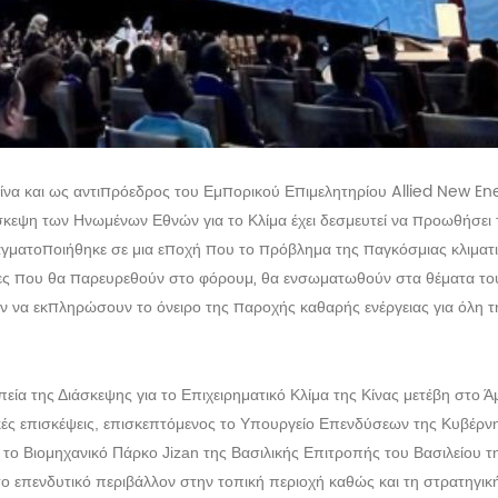
να και ως αντιπρόεδρος του Εμπορικού Επιμελητηρίου Allied New En
σκεψη των Ηνωμένων Εθνών για το Κλίμα έχει δεσμευτεί να προωθήσει 
αγματοποιήθηκε σε μια εποχή που το πρόβλημα της παγκόσμιας κλιματικ
ες που θα παρευρεθούν στο φόρουμ, θα ενσωματωθούν στα θέματα του
 να εκπληρώσουν το όνειρο της παροχής καθαρής ενέργειας για όλη τ
πεία της Διάσκεψης για το Επιχειρηματικό Κλίμα της Κίνας μετέβη στ
κές επισκέψεις, επισκεπτόμενος το Υπουργείο Επενδύσεων της Κυβέρνη
 το Βιομηχανικό Πάρκο Jizan της Βασιλικής Επιτροπής του Βασιλείου τ
ι το επενδυτικό περιβάλλον στην τοπική περιοχή καθώς και τη στρατηγι