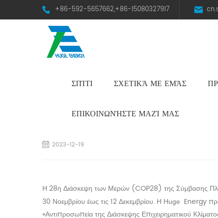
+86-592-5657662,+86-15080327917
cn
ΣΠΊΤΙ
ΣΧΕΤΙΚΆ ΜΕ ΕΜΆΣ
ΠΡ
HST Horizontal Single-Axis Tracker
ΕΠΙΚΟΙΝΩΝΉΣΤΕ ΜΑΖΊ ΜΑΣ
Η Huge Energy προσκλήθηκε να συμμετάσχει στη 
2023-12-19
Η 28η Διάσκεψη των Μερών (COP28) της Σύμβασης Πλα
30 Νοεμβρίου έως τις 12 Δεκεμβρίου.
Energy προσ
Η Huge
«Αντιπροσωπεία της Διάσκεψης Επιχειρηματικού Κλίματο