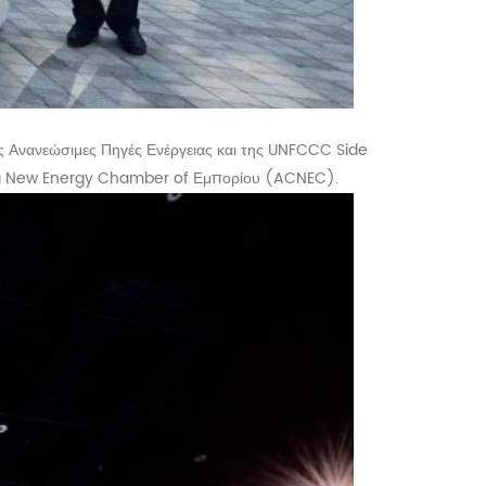
ς Ανανεώσιμες Πηγές Ενέργειας και της UNFCCC Side
hina New Energy Chamber of Εμπορίου (ACNEC).