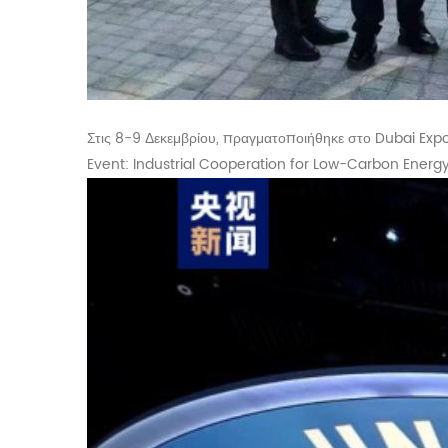
Στις 8-9 Δεκεμβρίου, πραγματοποιήθηκε στο Dubai Exp
Event: Industrial Cooperation for Low-Carbon Ener