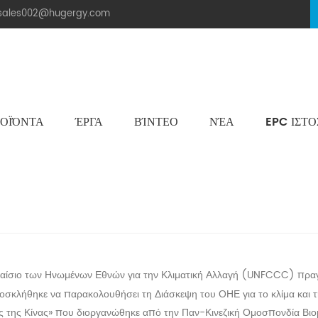
.sales002@hugergy.com
ΟΪΌΝΤΑ
ΈΡΓΑ
ΒΊΝΤΕΟ
ΝΈΑ
EPC ΙΣΤ
Ηλιακή Δομή Στεγών Πλακιδίων
Μεταλλική Οροφή Δομή Στήριξης
Επίπεδη Τσιμεντένια Ηλιακή Δομή Τοποθέτησης
Aluminum Agri-PV Racking
Flexible 
Διάσκεψη των Ηνωμένων Εθνών για την Κλιματική Αλλαγή (COP
ίσιο των Ηνωμένων Εθνών για την Κλιματική Αλλαγή (UNFCCC) πραγ
κλήθηκε να παρακολουθήσει τη Διάσκεψη του ΟΗΕ για το κλίμα και τη
ς της Κίνας» που διοργανώθηκε από την Παν-Κινεζική Ομοσπονδία Βιο