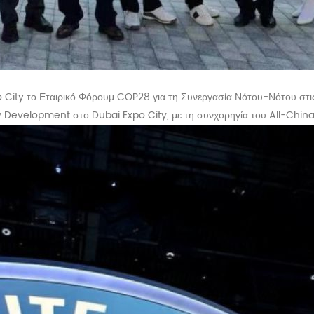
o City το Εταιρικό Φόρουμ COP28 για τη Συνεργασία Νότου-Νότου στι
gy Development στο Dubai Expo City, με τη συνχορηγία του All-C