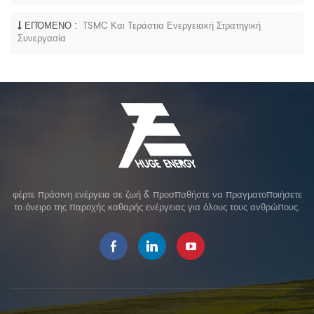
ΕΠΌΜΕΝΟ :
TSMC Και Τεράστια Ενεργειακή Στρατηγική
Συνεργασία
φέρτε πράσινη ενέργεια σε ζωή & προσπαθήστε να πραγματοποιήσετε
το όνειρο της παροχής καθαρής ενέργειας για όλους τους ανθρώπους.