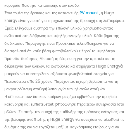
κορυφαία ποιότητα κατασκευής στον κλάδο.
Στον τομέα της έρευνας και της κατασκευής
PV mount
, η
Huge
Energy
είναι γνωστή για τη σχολαστική της προσοχή στη λεπτομέρεια.
Εμείς
ελέγχουμε αυστηρά την επιλογή υλικού, χρησιμοποιώντας
ανθεκτικά στη διάβρωση και υψηλής αντοχής υλικά. Κάθε βήμα της
διαδικασίας παραγωγής είναι προσεκτικά τελειοποιημένο για να
διασφαλιστεί ότι κάθε βάση φωτοβολταϊκού πληροί τα υψηλότερα
πρότυπα ποιότητας. Με αυτή τη δέσμευση για την αριστεία και τη
δεξιοτεχνία των υλικών, τα φωτοβολταϊκά στηρίγματα
Huge Energy
â
μπορούν να υποστηρίξουν αξιόπιστα φωτοβολταϊκά στοιχεία για
περισσότερα από 25 χρόνια, παρέχοντας ισχυρή βεβαιότητα για τη
μακροπρόθεσμη σταθερή λειτουργία των ηλιακών σταθμών.
Η επίσκεψη των δυτικών εταίρων μας έχει εμβαθύνει την αμοιβαία
κατανόηση και εμπιστεύεται
t,
p
προώθησε περαιτέρω συνεργασία
I
στο
μέλλον
. Σε
αυτήν την εποχή της επιδίωξης της πράσινης ενέργειας και
της βιώσιμης ανάπτυξης, η Huge Energy θα συνεχίσει να αξιοποιεί τις
δυνάμεις της και να εργάζεται μαζί με παγκόσμιους εταίρους για να