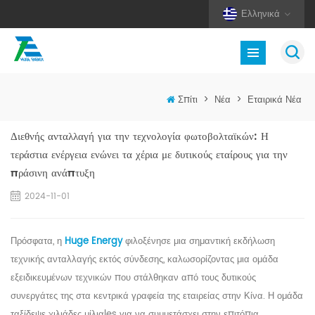
Ελληνικά
Σπίτι
>
Νέα
>
Εταιρικά Νέα
Διεθνής ανταλλαγή για την τεχνολογία φωτοβολταϊκών: Η
τεράστια ενέργεια ενώνει τα χέρια με δυτικούς εταίρους για την
πράσινη ανάπτυξη
2024-11-01
Πρόσφατα, η
Huge
Energy
φιλοξένησε μια σημαντική εκδήλωση
τεχνικής ανταλλαγής εκτός σύνδεσης, καλωσορίζοντας μια ομάδα
εξειδικευμένων τεχνικών που στάλθηκαν από τους δυτικούς
συνεργάτες της στα κεντρικά γραφεία της εταιρείας στην Κίνα. Η ομάδα
ταξίδεψε
χιλιάδες μίλια
les
για να συμμετάσχει στην επιτόπια