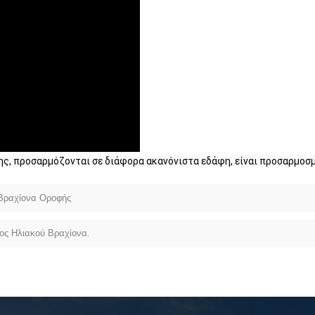
ης, προσαρμόζονται σε διάφορα ακανόνιστα εδάφη, είναι προσαρμοσμ
 Βραχίονα Οροφής
ς Ηλιακού Βραχίονα.