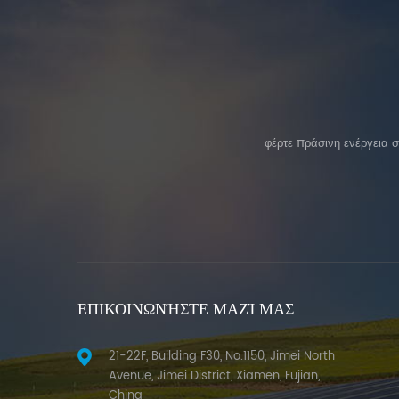
φέρτε πράσινη ενέργεια 
ΕΠΙΚΟΙΝΩΝΉΣΤΕ ΜΑΖΊ ΜΑΣ
21-22F, Building F30, No.1150, Jimei North
Avenue, Jimei District, Xiamen, Fujian,
China