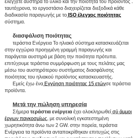
ελέγχετε αυστηρά το υλικό και την ποιότητα του προϊόντος .
ταυτόχρονα, το εργοστάσιο διαχειρίζεται διεξοδικά κάθε
διαδικασία παραγωγής με το
ISO
έλεγχος ποιότητας
σύστημα.
διασφάλιση ποιότητας
τεράστια Ενέργεια Το ηλιακό σύστημα κατασκευάζεται
στην εγχώρια προηγμένη γραμμή παραγωγής και
παράγεται αυστηρά με βάση την ποιότητα πρότυπα.
επιτύχουμε τεράστια συμμόρφωση με τους πελάτες μας
μέσω του αυστηρότερου συστήματος διασφάλισης
ποιότητας του ηλιακού προϊόντος κατασκευαστής.
Εμείς έχω ένα
Εγγύηση ποιότητας 15 ετών
σε τεράστια
προϊόντα.
Μετά την πώληση υπηρεσία
Σήμερα
τεράστια ενέργεια
έχει ολοκληρωθεί
σύ
άμμοι
έργων παγκοσμίως
, με συνολική εγκατεστημένη
χωρητικότητα άνω των 2 GW. στην πορεία, τεράστια
Ενέργεια τα προϊόντα ανταποκρίθηκαν επιτυχώς στις