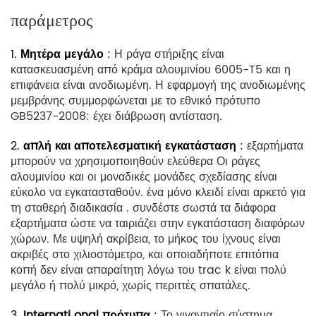
παράμετρος
1.
Μητέρα
μεγάλο
:
Η ράγα στήριξης είναι
κατασκευασμένη από κράμα αλουμινίου 6005-T5 και η
επιφάνεια είναι ανοδιωμένη. Η εφαρμογή της ανοδιωμένης
μεμβράνης συμμορφώνεται με το εθνικό πρότυπο
GB5237-2008: έχει διάβρωση αντίσταση.
2.
απλή και αποτελεσματική εγκατάσταση
:
εξαρτήματα
μπορούν να χρησιμοποιηθούν ελεύθερα Οι ράγες
αλουμινίου και οι μοναδικές μονάδες σχεδίασης είναι
εύκολο να εγκατασταθούν. ένα μόνο κλειδί είναι αρκετό για
τη σταθερή διαδικασία . συνδέστε σωστά τα διάφορα
εξαρτήματα ώστε να ταιριάζει στην εγκατάσταση διαφόρων
χώρων. Με υψηλή ακρίβεια, το μήκος του ίχνους είναι
ακριβές στο χιλιοστόμετρο, και οποιαδήποτε επιτόπια
κοπή δεν είναι απαραίτητη λόγω του trac
k είναι πολύ
μεγάλο ή πολύ μικρό, χωρίς περιττές σπατάλες.
3.
Internati
onal πρότυπα
:
Το γιγαντιαίο σύστημα