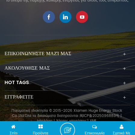
το όνειρο της παροχής καθαρής ενέργειας για όλους τους ανθρώπους.
ΕΠΙΚΟΙΝΩΝΉΣΤΕ ΜΑΖΊ ΜΑΣ
ΑΚΟΛΟΥΘΗΣΕ ΜΑΣ
HOT TAGS
ΕΓΓΡΑΦΕΊΤΕ
Πνευματική ιδιοκτησία © 2015-2026 Xiamen Huge Energy Stock
Co.,Ltd.Όλα τα δικαιώματα διατηρούνται
闽ICP备2025096883号
|
Ιστολόγιο
|
Χάρτης ιστοτόπου
|
XML
Σπίτι
Προϊόντα
Επικοινωνία
Σχετικά Με