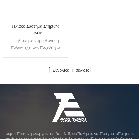
Ηλιακό Σύστημα Στήριξης
Πόλων
Η ηλιακή συναρμολόγηση
πόλων έχει αναπτυχθεί για
εγκατάσταση
[ Συνολικά
1
σελίδες]
φέρτε πράσινη ενέργεια σε ζωή & προσπαθήστε να πραγματοποιήσετε