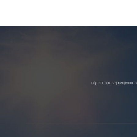
φέρτε πράσινη ενέργεια 