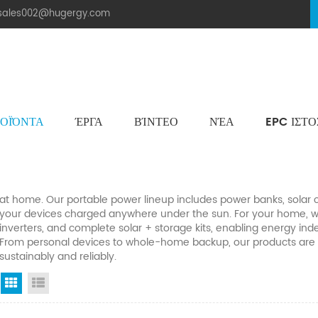
.sales002@hugergy.com
ΟΪΌΝΤΑ
ΈΡΓΑ
ΒΊΝΤΕΟ
ΝΈΑ
EPC ΙΣΤ
Ηλιακή Δομή Στεγών Πλακιδίων
Μεταλλική Οροφή Δομή Στήριξης
Επίπεδη Τσιμεντένια Ηλιακή Δομή Τοποθέτησης
Aluminum Agri-PV Racking
Flexible 
We provide integrated clean energy solutions that power every 
at home. Our portable power lineup includes power banks, solar c
your devices charged anywhere under the sun. For your home, we 
inverters, and complete solar + storage kits, enabling energy i
From personal devices to whole-home backup, our products are d
sustainably and reliably.
Προβολή πλέγματος
Προβολή λίστας