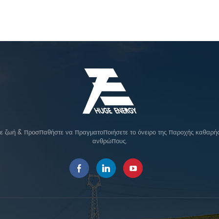
σε ζωή & προσπαθήστε να πραγματοποιήσετε το όνειρο της παροχής καθαρής 
ανθρώπους.