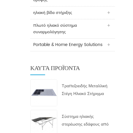
ηλιακή βίδα στήριξης
πλωτό ηλιακό σύστημα
συναρμολόγησης
Portable & Home Energy Solutions
ΚΑΥΤΆ ΠΡΟΪΌΝΤΑ
Τραπεζοειδής Μεταλλική
Στέγη Ηλιακό Στήριγμα
Σύστημα ηλιακής
στερέωσης εδάφους από
γαλβανισμένο εν θερμώ