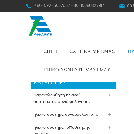
+86-592-5657662,+86-15080327917
cn
ΣΠΊΤΙ
ΣΧΕΤΙΚΆ ΜΕ ΕΜΆΣ
ΠΡ
HST Horizontal Single-Axis Tracker
ΕΠΙΚΟΙΝΩΝΉΣΤΕ ΜΑΖΊ ΜΑΣ
ΚΑΤΗΓΟΡΊΕΣ
παρακολούθηση ηλιακού
συστήματος συναρμολόγησης
ηλιακό σύστημα συναρμολόγησης
ηλιακό σύστημα τοποθέτησης
οροφής