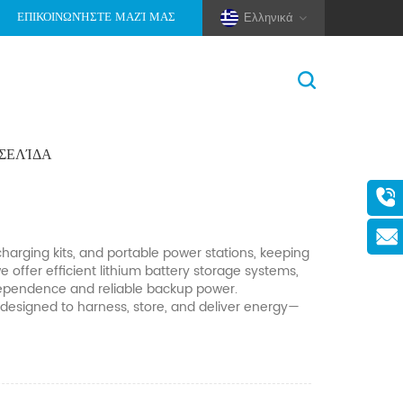
ΕΠΙΚΟΙΝΩΝΉΣΤΕ ΜΑΖΊ ΜΑΣ
Ελληνικά
ΟΣΕΛΊΔΑ
Σπίτι
>
0
(Pole And Wire) Solar Racking
aspect of your life—whether you’re on the move or
harging kits, and portable power stations, keeping
offer efficient lithium battery storage systems,
ndependence and reliable backup power.
esigned to harness, store, and deliver energy—