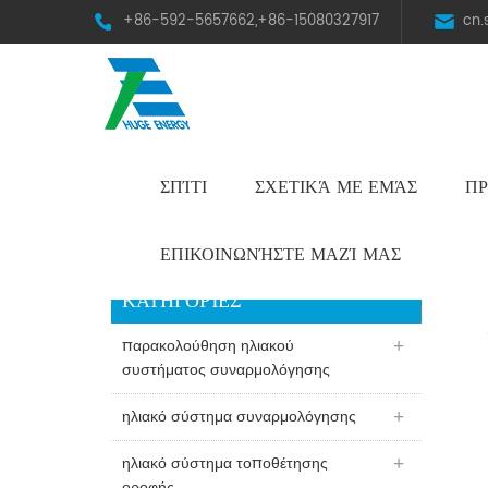
+86-592-5657662,+86-15080327917
cn
ΣΠΊΤΙ
ΣΧΕΤΙΚΆ ΜΕ ΕΜΆΣ
ΠΡ
HST Horizontal Single-Axis Tracker
ΕΠΙΚΟΙΝΩΝΉΣΤΕ ΜΑΖΊ ΜΑΣ
ΚΑΤΗΓΟΡΊΕΣ
παρακολούθηση ηλιακού
συστήματος συναρμολόγησης
ηλιακό σύστημα συναρμολόγησης
ηλιακό σύστημα τοποθέτησης
οροφής