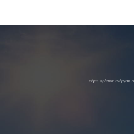
φέρτε πράσινη ενέργεια 