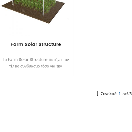
Farm Solar Structure
Το Farm Solar Structure παρέχει τον
τέλειο συνδυασμό τόσο για την
παραγωγή ηλεκτρικής ενέργειας όσο
και για την καλλιέργεια. Το θερμοκήπιο
παρέχει τον τέλειο συνδυασμό τόσο για
παραγωγή ηλεκτρικής ενέργειας όσο
[ Συνολικά
1
σελίδ
και για καλλιέργεια. Οι αγρότες
μπορούν να εκμεταλλευτούν την
ενέργεια του ήλιου για καθημερινές
βασικές δραστηριότητες όπως άρδευση,
θέρμανση και φωτισμός. Η περίσσεια
ηλεκτρικής ενέργειας μπορεί να