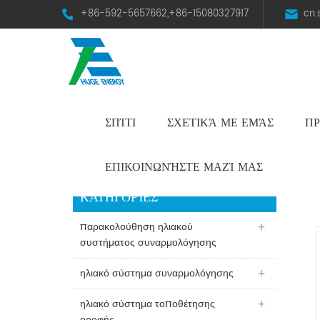
+86-592-5657662,+86-15080327917
cn
ΣΠΊΤΙ
ΣΧΕΤΙΚΆ ΜΕ ΕΜΆΣ
ΠΡ
HST Horizontal Single-Axis Tracker
ΕΠΙΚΟΙΝΩΝΉΣΤΕ ΜΑΖΊ ΜΑΣ
ΚΑΤΗΓΟΡΊΕΣ
παρακολούθηση ηλιακού
συστήματος συναρμολόγησης
ηλιακό σύστημα συναρμολόγησης
ηλιακό σύστημα τοποθέτησης
οροφής