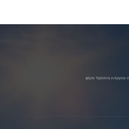
φέρτε πράσινη ενέργεια 