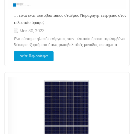
Τι είναι ένας φωτοβολταϊκός σταθμός παραγωγής ενέργειας στον
τελευταίο όροφο;
Mar 30, 2023
Ένα σύστημα ηλιακής ενέργειας στον τελευταίο όροφο περιλαμβάνει
διάφορα εξαρτήματα όπως φωτοβολταϊκές μονάδες, συστήματα
στερέωσης, καλώδια, ηλιακούς μετατροπείς και άλλα ηλεκτρικά
Δείτε Περισσότερα
αξεσουάρ. Ένα ηλιακό υβριδικό σύστημα (είτε εντός είτε εκτός
δικτύου) συνδυάζει άλλα εξαρτήματα ισχύος όπως γεννήτριες ντίζελ,
ανεμογεννήτριες, μπαταρίες κ.λπ. Είναι ικανά να παρέχουν συνεχή
πηγή ενέργειας. Τρόπος εγκατάστασης φωτοβολταϊκού συστήματος
στέγης Σήμερα, υπάρχουν διάφοροι τύποι στεγών για την παραγωγή
ηλιακής φωτοβολταϊκής ενέργειας, μεταξύ των οποίων οι επικλινείς
στέγες, οι επίπεδες στέγες και οι έγχρωμες στέγες από χάλυβα είναι
πιο συνηθισμένες. Οι συνθήκες τοποθέτησης της στέγης θα πρέπει
να καθορίζουν την περιοχή χρήσης, στέγαστρο, αδιάβροχο, φέρον
κ.λπ. Πρώτον, προσδιορίστε το ωφέλιμο εμβαδόν της στέγης, γιατί το
ωφέλιμο εμβαδόν καθορίζει άμεσα την εγκατεστημένη ισχύ του
φωτοβολταϊκού συστήματος. Δεύτερον, είναι απαραίτητο να δοθεί
προσοχή στον προσανατολισμό της οροφής. Εάν η οροφή είναι