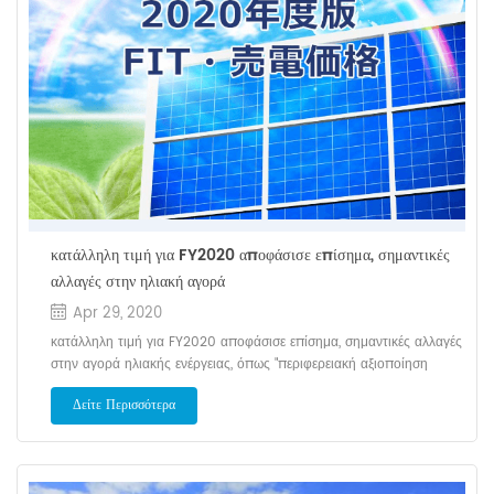
cm 2. Η εταιρεία συνιστά την ανάπτυξη προϊόντων
χρησιμοποιώντας τη δική της P5 τεχνολογία, και τον Απρίλιο του
2019, είχε απόδοση μετατροπής 22,28%, το οποίο ήταν το
παγκόσμιο ρεκόρ εκείνη την εποχή, και τον Σεπτέμβριο του ίδιου
έτους, πέτυχε 22,80%, συνεχίστε να ενημερώνετε τα αρχεία
κατάλληλη τιμή για FY2020 αποφάσισε επίσημα, σημαντικές
αλλαγές στην ηλιακή αγορά
Apr 29, 2020
κατάλληλη τιμή για FY2020 αποφάσισε επίσημα, σημαντικές αλλαγές
στην αγορά ηλιακής ενέργειας, όπως "περιφερειακή αξιοποίηση
απαιτήσεις" Το υπουργείο Οικονομίας, εμπορίου και βιομηχανίας
Δείτε Περισσότερα
ανακοίνωσε την τιμή αγοράς και την τιμή μονάδας εισφοράς του
συστήματος αγοράς σταθερής τιμής ανανεώσιμης ενέργειας (FIT) σε
FY2020. Η τιμή μονάδας εισφοράς που βαρύνουν τους καταναλωτές
αυξήθηκε κατά 0,03 γεν από FY2019 έως 2.98 γιεν / kWh και ένα