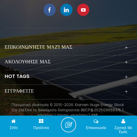
ΕΠΙΚΟΙΝΩΝΉΣΤΕ ΜΑΖΊ ΜΑΣ
ΑΚΟΛΟΥΘΗΣΕ ΜΑΣ
HOT TAGS
ΕΓΓΡΑΦΕΊΤΕ
Πνευματική ιδιοκτησία © 2015-2026 Xiamen Huge Energy Stock
Co.,Ltd.Όλα τα δικαιώματα διατηρούνται
闽ICP备2025096883号
|
Ιστολόγιο
|
Χάρτης ιστοτόπου
|
XML
Σπίτι
Προϊόντα
Επικοινωνία
Σχετικά Με
Εμάς