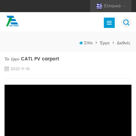
Ελληνικά
Σπίτι
>
Έργα
>
Διεθνές
Το έργο CATL PV carport
2022-11-16