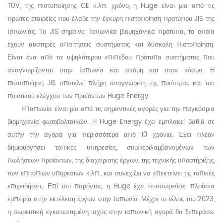
TÜV, της πιστοποίησης CE κ.λπ. χρόνο,
η Huge
είναι μια από τις
πρώτες εταιρείες που έλαβε την έγκυρη πιστοποίηση προτύπου JIS της
Ιαπωνίας. Το JIS σημαίνει Ιαπωνικά βιομηχανικά πρότυπα, τα οποία
έχουν αυστηρές απαιτήσεις συστήματος και δύσκολη πιστοποίηση.
Είναι ένα από τα υψηλότερου επιπέδου πρότυπα συστήματος που
αναγνωρίζονται στην Ιαπωνία και ακόμη και στον κόσμο. Η
πιστοποίηση JIS αποτελεί πλήρη αναγνώριση της ποιότητας και του
ποιοτικού ελέγχου των προϊόντων
Huge
Energy.
Η Ιαπωνία είναι μία από τις σημαντικές αγορές για την παγκόσμια
βιομηχανία φωτοβολταϊκών.
Η Huge
Energy έχει εμπλακεί βαθιά σε
αυτήν την αγορά για περισσότερα από 10 χρόνια. Έχει πλέον
δημιουργήσει τοπικές υπηρεσίες, συμπεριλαμβανομένων των
πωλήσεων προϊόντων, της διαχείρισης έργων, της τεχνικής υποστήριξης,
των επιτόπιων υπηρεσιών κ.λπ., και συνεχίζει να επεκτείνει τις τοπικές
επιχειρήσεις. Επί του παρόντος,
η Huge
έχει συσσωρεύσει πλούσια
εμπειρία στην εκτέλεση έργων στην Ιαπωνία. Μέχρι το τέλος του 2023,
η σωρευτική εγκατεστημένη ισχύς στην ιαπωνική αγορά θα ξεπεράσει