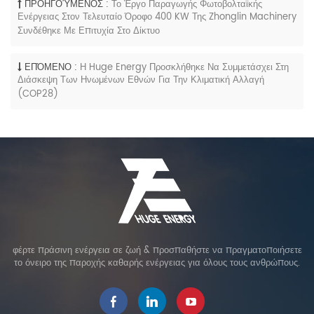
ΠΡΟΗΓΟΎΜΕΝΟΣ :
Το Έργο Παραγωγής Φωτοβολταϊκής
Ενέργειας Στον Τελευταίο Όροφο 400 KW Της Zhonglin Machinery
Συνδέθηκε Με Επιτυχία Στο Δίκτυο
ΕΠΌΜΕΝΟ :
Η Huge Energy Προσκλήθηκε Να Συμμετάσχει Στη
Διάσκεψη Των Ηνωμένων Εθνών Για Την Κλιματική Αλλαγή
(COP28)
φέρτε πράσινη ενέργεια σε ζωή & προσπαθήστε να πραγματοποιήσετε
το όνειρο της παροχής καθαρής ενέργειας για όλους τους ανθρώπους.