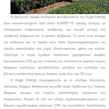
Οι βραχίονες προφίλ αλουμινίου φωτοβολταϊκών της Huge
Energy
είναι κατασκευασμένοι από υλικό AL6005-T5 υψηλής αντοχής, με
επεξεργασία επιφανειακής ανοδίωσης και ισχυρή αντοχή στη
γαλβανική διάβρωση και τη φυσική διάβρωση. Το υλικό είναι ελαφρύ
και ανθεκτικό και το προϊόν είναι πολύ προσυναρμολογημένο για
εύκολη εγκατάσταση στο χώρο, εξοικονομώντας χρόνο και κόστος.
Ολόκληρη η σειρά σχεδίων προϊόντων χρησιμοποιεί ακριβείς
προσομοιώσεις CFD για την ανάλυση των συντελεστών φορτίου ανέμου
διαφόρων συστοιχιών φωτοβολταϊκών μονάδων και καταλήγει στη
βέλτιστη σχεδιαστική λύση με διάρκεια ζωής άνω των 25 ετών.
Η Huge
Energy συμμορφώνεται με το σύστημα διαχείρισης
ποιότητας πλήρους διαδικασίας και κάθε σειρά προϊόντων έχει περάσει
διάφορες έγκυρες και ποικίλες πιστοποιήσεις προϊόντων και
πειραματικές δοκιμές σε όλο τον κόσμο, συμπεριλαμβανομένων των
δοκιμών αεροδυναμικής σήραγγας CPP, της ευρωπαϊκής πιστοποίησης