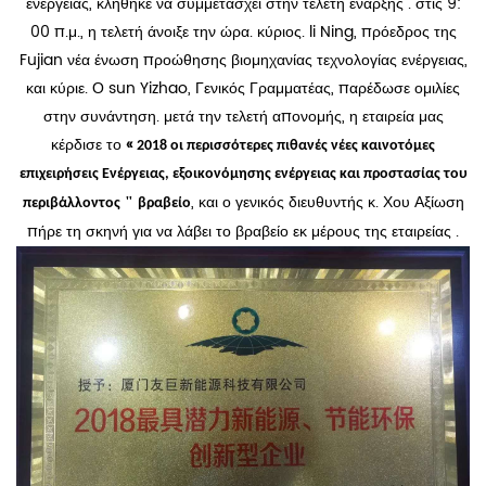
ενέργειας, κλήθηκε να συμμετάσχει στην τελετή έναρξης . στις 9:
00 π.μ., η τελετή άνοιξε την ώρα. κύριος. li Ning, πρόεδρος της
Fujian νέα ένωση προώθησης βιομηχανίας τεχνολογίας ενέργειας,
και κύριε. Ο sun Yizhao, Γενικός Γραμματέας, παρέδωσε ομιλίες
στην συνάντηση. μετά την τελετή απονομής, η εταιρεία μας
κέρδισε το
«
2018 οι περισσότερες πιθανές νέες καινοτόμες
επιχειρήσεις Ενέργειας, εξοικονόμησης ενέργειας και προστασίας του
, και ο γενικός διευθυντής κ. Χου Αξίωση
"
περιβάλλοντος
βραβείο
πήρε τη σκηνή για να λάβει το βραβείο εκ μέρους της εταιρείας .