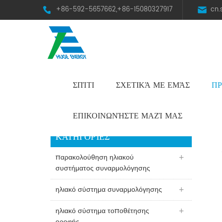
+86-592-5657662,+86-15080327917
cn
ΣΠΊΤΙ
ΣΧΕΤΙΚΆ ΜΕ ΕΜΆΣ
ΠΡ
HST Horizontal Single-Axis Tracker
ΕΠΙΚΟΙΝΩΝΉΣΤΕ ΜΑΖΊ ΜΑΣ
ΚΑΤΗΓΟΡΊΕΣ
παρακολούθηση ηλιακού
συστήματος συναρμολόγησης
ηλιακό σύστημα συναρμολόγησης
ηλιακό σύστημα τοποθέτησης
οροφής