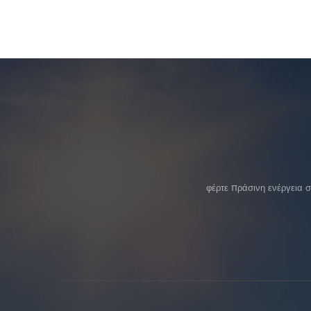
φέρτε πράσινη ενέργεια 