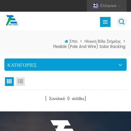
Ελληνικά
Σπίτι
>
Ηλιακή Βίδα Στήριξης
>
Flexible (Pole And Wire) Solar Racking
ΚΑΤΗΓΟΡΊΕΣ
Προβολή πλέγματος
Προβολή λίστας
[ Συνολικά
0
σελίδες]