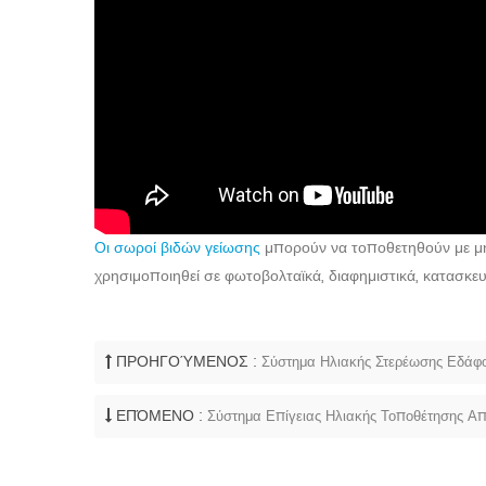
Οι σωροί βιδών γείωσης
μπορούν να τοποθετηθούν με μηχα
χρησιμοποιηθεί σε φωτοβολταϊκά, διαφημιστικά, κατασκε
ΠΡΟΗΓΟΎΜΕΝΟΣ :
Σύστημα Ηλιακής Στερέωσης Εδάφ
ΕΠΌΜΕΝΟ :
Σύστημα Επίγειας Ηλιακής Τοποθέτησης Α