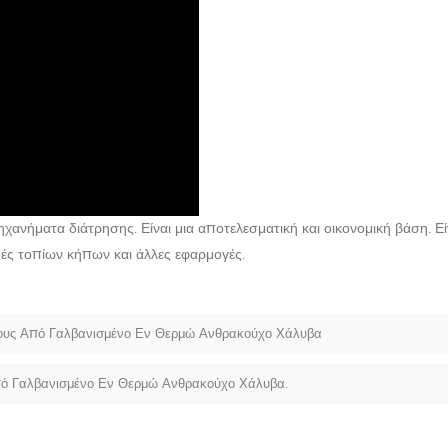
νήματα διάτρησης. Είναι μια αποτελεσματική και οικονομική βάση. Είν
υές τοπίων κήπων και άλλες εφαρμογές.
ους Από Γαλβανισμένο Εν Θερμώ Ανθρακούχο Χάλυβα
πό Γαλβανισμένο Εν Θερμώ Ανθρακούχο Χάλυβα.