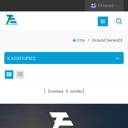
Ελληνικά
Σπίτι
>
Ground Series03
ΚΑΤΗΓΟΡΊΕΣ
Προβολή πλέγματος
Προβολή λίστας
[ Συνολικά
0
σελίδες]