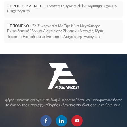
ΠΡΟΗΓΟΎΜΕΝΟΣ :
Τεράστια Ενέργεια Zhihe Ιδρύθηκε Σχολείο
Επιχειρήσεων
ΕΠΌΜΕΝΟ :
Σε Συνεργασία Με Την Κίνα Μεγαλύτερο
Εκπαιδευτικό Ίδρυμα Διαχείρισης Zhongxu Μετοχές, Ιδρύει
Τεράστιο Εκπαιδευτικό Ινστιτούτο Διαχείρισης Ενέργειας
φέρτε πράσινη ενέργεια σε ζωή & προσπαθήστε να πραγματοποιήσετε
το όνειρο της παροχής καθαρής ενέργειας για όλους τους ανθρώπους.