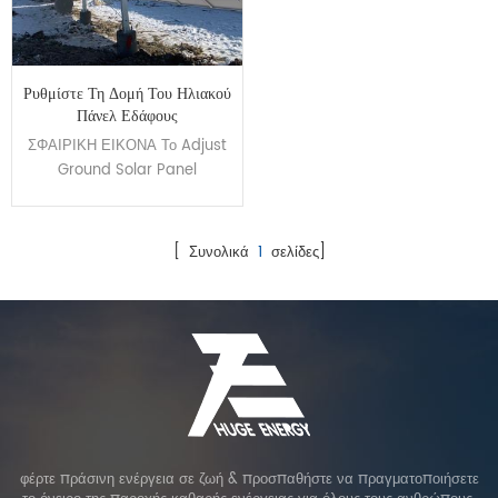
Ρυθμίστε Τη Δομή Του Ηλιακού
Πάνελ Εδάφους
ΣΦΑΙΡΙΚΗ ΕΙΚΟΝΑ Το Adjust
Ground Solar Panel
Structure έχει σχεδιαστεί για
την αύξηση της παραγωγής
ενέργειας με ρυθμίσεις γωνίας
[ Συνολικά
1
σελίδες]
ανάλογα με την αλλαγή της
εποχής. Μπορεί να πετύχει
διαφορετική γωνία κάλυψης N-
S 10'-60 με χειροκίνητο ή με
ηλεκτρικό κινητήρα. Ο
ανθρακούχο χάλυβας
υιοθετείται ως το κύριο υλικό
για τη δομή για την εξασφάλιση
της συνολικής σταθερότητας.
φέρτε πράσινη ενέργεια σε ζωή & προσπαθήστε να πραγματοποιήσετε