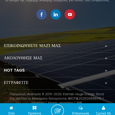
το όνειρο της παροχής καθαρής ενέργειας για όλους τους ανθρώπους.
κατασκευή δεν περιορίζεται
από τη γεωλογική κατάσταση,
την κατασκευαστική απόδοση,
δεν βλάπτει το περιβάλλον και
έχει περισσότερα
πλεονεκτήματα προστασίας του
περιβάλλοντος. Μπορεί ακόμα
να κατασκευαστεί ακόμα και
ΕΠΙΚΟΙΝΩΝΉΣΤΕ ΜΑΖΊ ΜΑΣ
κάτω από έντονες κρύες
καιρικές συνθήκες, μπορεί να
ΑΚΟΛΟΥΘΗΣΕ ΜΑΣ
διευκολύνει τη μετανάστευση
και την ανακύκλωση. Ο ηλιακός
HOT TAGS
σωρός βιδών γείωσης δεν είναι
μόνο ένα προϊόν, αλλά
ΕΓΓΡΑΦΕΊΤΕ
περιλαμβάνει επίσης ένα
πλήρες σύνολο λύσεων
υλοποίησης, όπως προσόντα
Πνευματική ιδιοκτησία © 2015-2026 Xiamen Huge Energy Stock
Co.,Ltd.Όλα τα δικαιώματα διατηρούνται
闽ICP备2025096883号
|
κατασκευής, πλούσια
Ιστολόγιο
|
Χάρτης ιστοτόπου
|
XML
κατασκευαστική εμπειρία και
διαχείριση τεχνικών για τη
Σπίτι
Προϊόντα
Επικοινωνία
Σχετικά Με