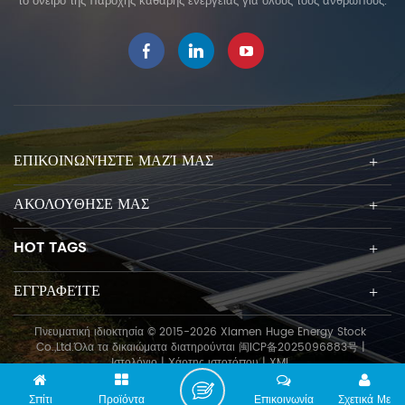
το όνειρο της παροχής καθαρής ενέργειας για όλους τους ανθρώπους.
ΕΠΙΚΟΙΝΩΝΉΣΤΕ ΜΑΖΊ ΜΑΣ
ΑΚΟΛΟΥΘΗΣΕ ΜΑΣ
HOT TAGS
ΕΓΓΡΑΦΕΊΤΕ
Πνευματική ιδιοκτησία © 2015-2026 Xiamen Huge Energy Stock
Co.,Ltd.Όλα τα δικαιώματα διατηρούνται
闽ICP备2025096883号
|
Ιστολόγιο
|
Χάρτης ιστοτόπου
|
XML
Σπίτι
Προϊόντα
Επικοινωνία
Σχετικά Με