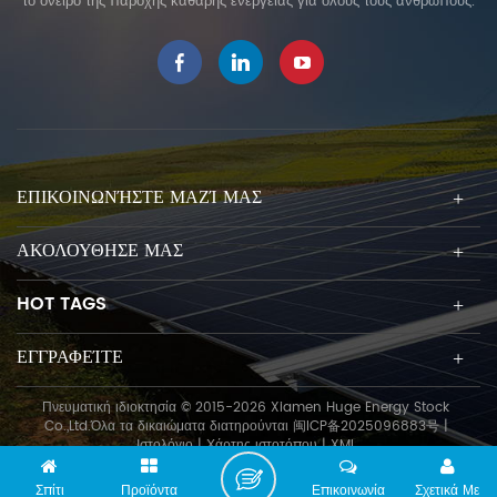
το όνειρο της παροχής καθαρής ενέργειας για όλους τους ανθρώπους.
προσφέρει διαφορετικούς
αρμούς σύμφωνα με
διαφορετικές συνθήκες
εγκατάστασης. Μπορεί να
εγκατασταθεί σε βίδες εδάφους
ή θεμέλια από σκυρόδεμα και
επιτυγχάνει μεταβλητή κλίση
και ύψος και κάνει το
ΕΠΙΚΟΙΝΩΝΉΣΤΕ ΜΑΖΊ ΜΑΣ
σχεδιασμό της εγκατάστασης
ευέλικτο.
ΑΚΟΛΟΥΘΗΣΕ ΜΑΣ
HOT TAGS
ΕΓΓΡΑΦΕΊΤΕ
Πνευματική ιδιοκτησία © 2015-2026 Xiamen Huge Energy Stock
Co.,Ltd.Όλα τα δικαιώματα διατηρούνται
闽ICP备2025096883号
|
Ιστολόγιο
|
Χάρτης ιστοτόπου
|
XML
Σπίτι
Προϊόντα
Επικοινωνία
Σχετικά Με