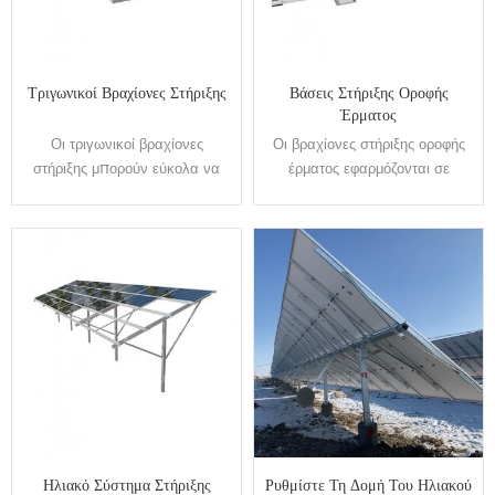
Τριγωνικοί Βραχίονες Στήριξης
Βάσεις Στήριξης Οροφής
Έρματος
Οι τριγωνικοί βραχίονες
Οι βραχίονες στήριξης οροφής
στήριξης μπορούν εύκολα να
έρματος εφαρμόζονται σε
εφαρμοστούν σε διαφορετικές
διάφορα είδη έργων επίπεδων
επίπεδες οροφές ή ανοιχτά
οροφών. Τα κύρια εξαρτήματα
εδάφη, καθώς έχει μεταβλητή
από γαλβανισμένο εν θερμώ
γωνία κλίσης και επιλογές
χάλυβα έχουν καλή απόδοση
βάσης τόσο για σφιγκτήρα
αντοχής δομής, σταθερότητας
οροφής όσο και για διείσδυση
και αντιδιαβρωτικής αντοχής
οροφής. Το Elevation μπορεί να
και είναι συμβατά με ποικίλες
χρησιμοποιηθεί ως σταθερή
ηλιακές μονάδες. Ο
κλίση ή ρυθμιζόμενη κλίση,
πατενταρισμένος σχεδιασμός
επιτρέποντας προσαρμογές για
κατασκευής εγγυάται μικρότερο
συγκεκριμένο έργο και
χρόνο εγκατάστασης για
βελτιστοποίηση της ηλιακής
εξοικονόμηση κόστους
Ηλιακό Σύστημα Στήριξης
Ρυθμίστε Τη Δομή Του Ηλιακού
ισχύος εξόδου. Ο
κατασκευής.